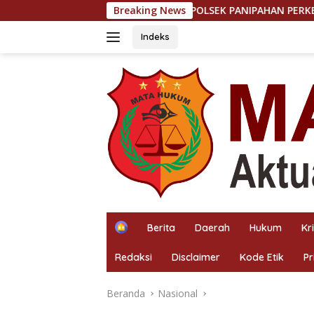
Langsung
POLSEK PANIPAHAN PERKETAT KRYD MALAM HARI
Breaking News
ke
konten
Indeks
H
Berita
Daerah
Hukum
Kr
o
m
Redaksi
Disclaimer
Kode Etik
Pr
e
Beranda
Nasional