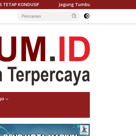
Jagung Tumbuh, Harapan Menguat: Polsek Kandis Kawal 
ya