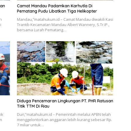
gan
Camat Mandau Padamkan Karhutla Di
Pematang Pudu Libatkan Tiga Helikopter
h
Mandau,”matahukum.id – Camat Mandau diwakili Kasi
i
Trantib Kecamatan Mandau Albert Wannery, S.Tr.IP.,
bersama Lurah Pematang…
Diduga Pencemaran Lingkungan PT. PHR Ratusan
Titik TTM Di Riau
ik
Duri,”matahukum.id – Pemerintah melalui APBN telah
an
menggelontorkan anggaran lebih kurang sebesar Rp.
7 miliar untuk…