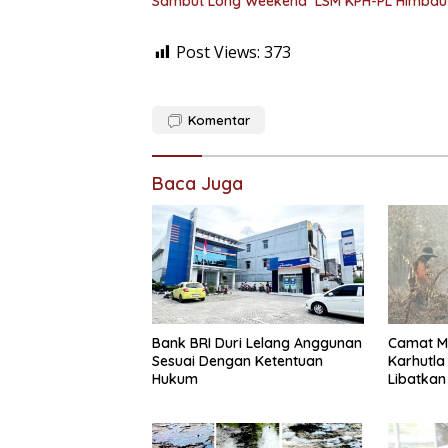
Sambut Long Weekend LSM KPH-PL Himbau
Post Views:
373
Komentar
Baca Juga
Bank BRI Duri Lelang Anggunan
Camat M
Sesuai Dengan Ketentuan
Karhutla
Hukum
Libatkan