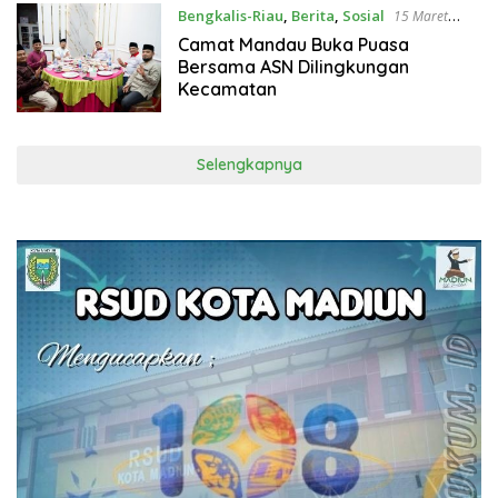
Bengkalis-Riau
,
Berita
,
Sosial
15 Maret
2026
Camat Mandau Buka Puasa
Bersama ASN Dilingkungan
Kecamatan
Selengkapnya