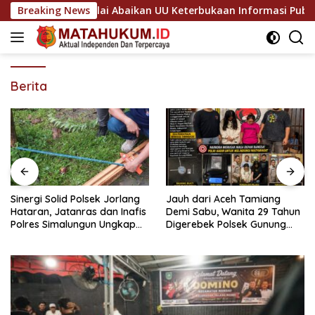
Langsung
aligas Dinilai Abaikan UU Keterbukaan Informasi Publik
Breaking News
ke
konten
Berita
Sinergi Solid Polsek Jorlang
Jauh dari Aceh Tamiang
Hataran, Jatanras dan Inafis
Demi Sabu, Wanita 29 Tahun
Polres Simalungun Ungkap
Digerebek Polsek Gunung
Kronologi Musibah Anak
Malela di Kamar Hiburan
Tertimpa Kayu Broti
Malam Bersama Gadis 19
Tahun Warga Setempat