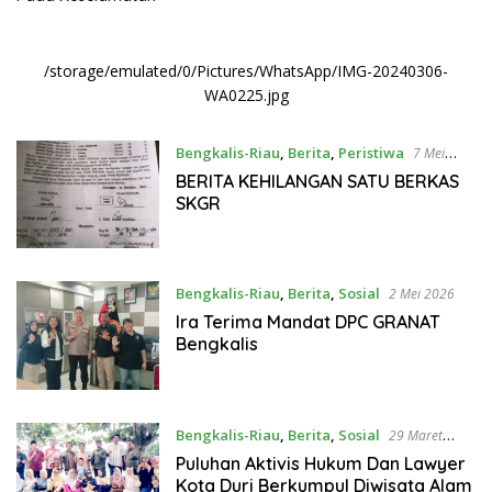
/storage/emulated/0/Pictures/WhatsApp/IMG-20240306-
WA0225.jpg
Bengkalis-Riau
,
Berita
,
Peristiwa
7 Mei
2026
BERITA KEHILANGAN SATU BERKAS
SKGR
Bengkalis-Riau
,
Berita
,
Sosial
2 Mei 2026
Ira Terima Mandat DPC GRANAT
Bengkalis
Bengkalis-Riau
,
Berita
,
Sosial
29 Maret
2026
Puluhan Aktivis Hukum Dan Lawyer
Kota Duri Berkumpul Diwisata Alam