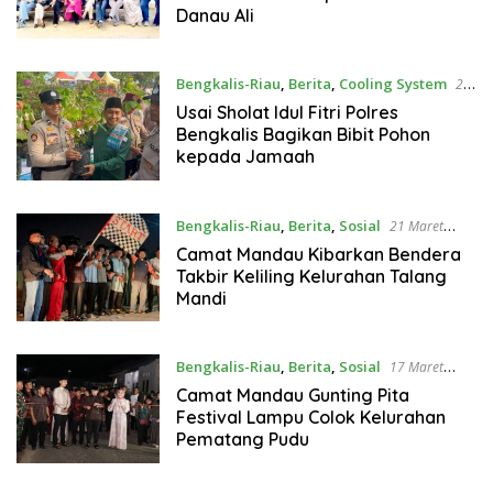
Danau Ali
Bengkalis-Riau
,
Berita
,
Cooling System
21
Maret 2026
Usai Sholat Idul Fitri Polres
Bengkalis Bagikan Bibit Pohon
kepada Jamaah
Bengkalis-Riau
,
Berita
,
Sosial
21 Maret
2026
Camat Mandau Kibarkan Bendera
Takbir Keliling Kelurahan Talang
Mandi
Bengkalis-Riau
,
Berita
,
Sosial
17 Maret
2026
Camat Mandau Gunting Pita
Festival Lampu Colok Kelurahan
Pematang Pudu