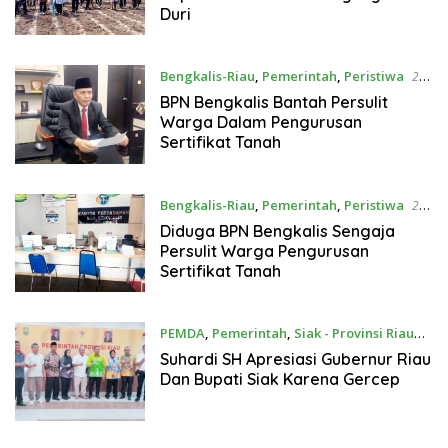
Duri
Bengkalis-Riau
,
Pemerintah
,
Peristiwa
23
September 2025
BPN Bengkalis Bantah Persulit
Warga Dalam Pengurusan
Sertifikat Tanah
Bengkalis-Riau
,
Pemerintah
,
Peristiwa
23
September 2025
Diduga BPN Bengkalis Sengaja
Persulit Warga Pengurusan
Sertifikat Tanah
PEMDA
,
Pemerintah
,
Siak - Provinsi Riau
18 September 2025
Suhardi SH Apresiasi Gubernur Riau
Dan Bupati Siak Karena Gercep