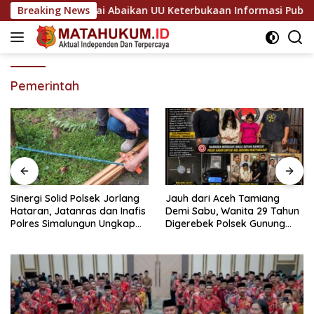
Langsung
aligas Dinilai Abaikan UU Keterbukaan Informasi Publik
Breaking News
ke
konten
Pemerintah
Sinergi Solid Polsek Jorlang
Jauh dari Aceh Tamiang
Hataran, Jatanras dan Inafis
Demi Sabu, Wanita 29 Tahun
Polres Simalungun Ungkap
Digerebek Polsek Gunung
Kronologi Musibah Anak
Malela di Kamar Hiburan
Tertimpa Kayu Broti
Malam Bersama Gadis 19
Tahun Warga Setempat