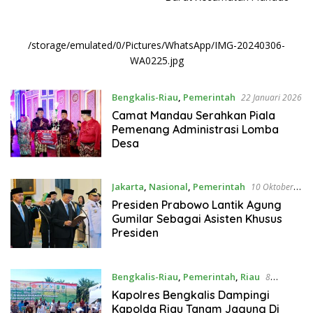
/storage/emulated/0/Pictures/WhatsApp/IMG-20240306-
WA0225.jpg
Bengkalis-Riau
,
Pemerintah
22 Januari 2026
Camat Mandau Serahkan Piala
Pemenang Administrasi Lomba
Desa
Jakarta
,
Nasional
,
Pemerintah
10 Oktober
2025
Presiden Prabowo Lantik Agung
Gumilar Sebagai Asisten Khusus
Presiden
Bengkalis-Riau
,
Pemerintah
,
Riau
8
Oktober 2025
Kapolres Bengkalis Dampingi
Kapolda Riau Tanam Jagung Di