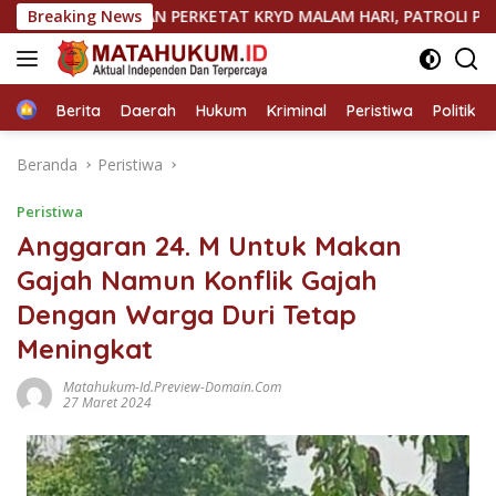
Langsung
ANIPAHAN PERKETAT KRYD MALAM HARI, PATROLI PRESISI HADIR
Breaking News
ke
konten
Home
Berita
Daerah
Hukum
Kriminal
Peristiwa
Politik
Beranda
Peristiwa
Peristiwa
Anggaran 24. M Untuk Makan
Gajah Namun Konflik Gajah
Dengan Warga Duri Tetap
Meningkat
Matahukum-Id.preview-Domain.com
27 Maret 2024