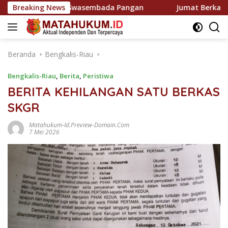
Langsung
ak Kawal Swasembada Pangan
Breaking News
Jumat Berkah Polsek Pan
ke
konten
Beranda
Bengkalis-Riau
Bengkalis-Riau
,
Berita
,
Peristiwa
BERITA KEHILANGAN SATU BERKAS
SKGR
Matahukum-Id.preview-Domain.com
7 Mei 2026