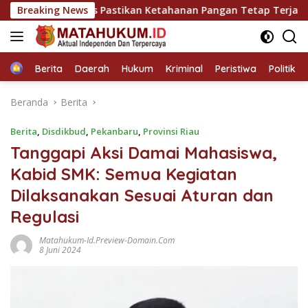
Langsung
ek Kandis Pastikan Ketahanan Pangan Tetap Terjaga
Breaking News
ke
konten
Home
Berita
Daerah
Hukum
Kriminal
Peristiwa
Politik
Beranda
Berita
Berita
,
Disdikbud
,
Pekanbaru
,
Provinsi Riau
Tanggapi Aksi Damai Mahasiswa,
Kabid SMK: Semua Kegiatan
Dilaksanakan Sesuai Aturan dan
Regulasi
Matahukum-Id.preview-Domain.com
8 Juni 2024