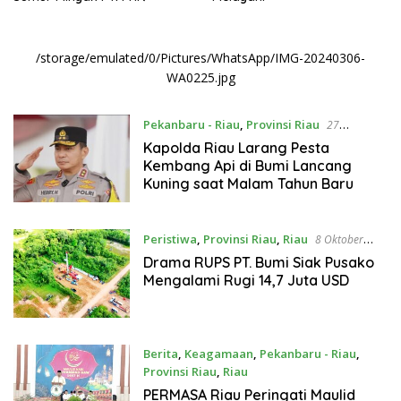
/storage/emulated/0/Pictures/WhatsApp/IMG-20240306-
WA0225.jpg
Pekanbaru - Riau
,
Provinsi Riau
27
Desember 2025
Kapolda Riau Larang Pesta
Kembang Api di Bumi Lancang
Kuning saat Malam Tahun Baru
Peristiwa
,
Provinsi Riau
,
Riau
8 Oktober
2025
Drama RUPS PT. Bumi Siak Pusako
Mengalami Rugi 14,7 Juta USD
Berita
,
Keagamaan
,
Pekanbaru - Riau
,
Provinsi Riau
,
Riau
7 September 2025
PERMASA Riau Peringati Maulid