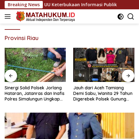
Langsung
ilai Abaikan UU Keterbukaan Informasi Publik
Breaking News
Sinergi So
ke
konten
Provinsi Riau
Sinergi Solid Polsek Jorlang
Jauh dari Aceh Tamiang
Hataran, Jatanras dan Inafis
Demi Sabu, Wanita 29 Tahun
Polres Simalungun Ungkap
Digerebek Polsek Gunung
Kronologi Musibah Anak
Malela di Kamar Hiburan
Tertimpa Kayu Broti
Malam Bersama Gadis 19
Tahun Warga Setempat