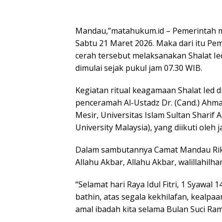
Mandau,”matahukum.id – Pemerintah m
Sabtu 21 Maret 2026. Maka dari itu P
cerah tersebut melaksanakan Shalat Ie
dimulai sejak pukul jam 07.30 WIB.
Kegiatan ritual keagamaan Shalat Ied
penceramah Al-Ustadz Dr. (Cand.) Ahma
Mesir, Universitas Islam Sultan Sharif 
University Malaysia), yang diikuti ole
Dalam sambutannya Camat Mandau Riki R
Allahu Akbar, Allahu Akbar, walillahilha
“Selamat hari Raya Idul Fitri, 1 Syawal 
bathin, atas segala kekhilafan, kealp
amal ibadah kita selama Bulan Suci Ram