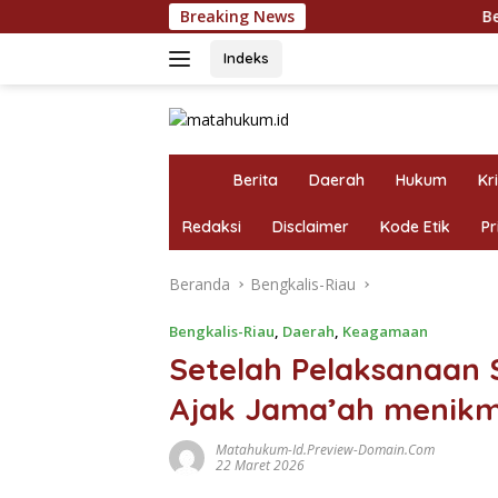
Langsung
Breaking News
Bertahun Laporan 
ke
konten
Indeks
H
Berita
Daerah
Hukum
Kr
o
m
Redaksi
Disclaimer
Kode Etik
Pr
e
Beranda
Bengkalis-Riau
Bengkalis-Riau
,
Daerah
,
Keagamaan
Setelah Pelaksanaan 
Ajak Jama’ah menikm
Matahukum-Id.preview-Domain.com
22 Maret 2026