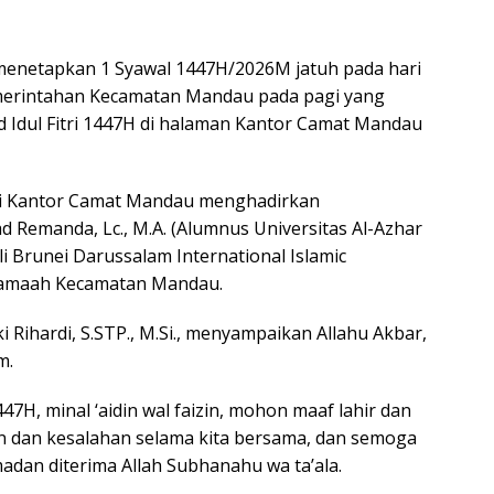
enetapkan 1 Syawal 1447H/2026M jatuh pada hari
emerintahan Kecamatan Mandau pada pagi yang
d Idul Fitri 1447H di halaman Kantor Camat Mandau
 di Kantor Camat Mandau menghadirkan
d Remanda, Lc., M.A. (Alumnus Universitas Al-Azhar
Ali Brunei Darussalam International Islamic
h jamaah Kecamatan Mandau.
ihardi, S.STP., M.Si., menyampaikan Allahu Akbar,
m.
1447H, minal ‘aidin wal faizin, mohon maaf lahir dan
aan dan kesalahan selama kita bersama, dan semoga
adan diterima Allah Subhanahu wa ta’ala.