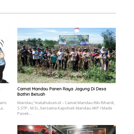
i
Camat Mandau Panen Raya Jagung Di Desa
Bathin Betuah
aris
Mandau,”matahukum.id – Camat Mandau Riki Rihardi,
ui,
S.STP., M.Si., bersama Kapolsek Mandau AKP I Made
Pasek…