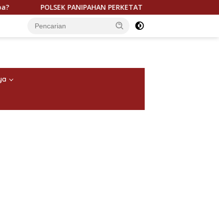
EK PANIPAHAN PERKETAT KRYD MALAM HARI, PATROLI PRESISI H
ya