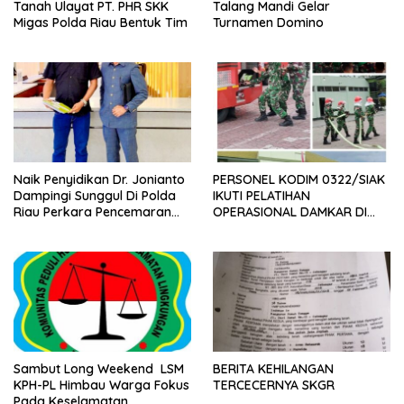
Tanah Ulayat PT. PHR SKK
Talang Mandi Gelar
Migas Polda Riau Bentuk Tim
Turnamen Domino
Naik Penyidikan Dr. Jonianto
PERSONEL KODIM 0322/SIAK
Dampingi Sunggul Di Polda
IKUTI PELATIHAN
Riau Perkara Pencemaran
OPERASIONAL DAMKAR DI
Nama Baik
KOREM 031/WB
Sambut Long Weekend LSM
BERITA KEHILANGAN
KPH-PL Himbau Warga Fokus
TERCECERNYA SKGR
Pada Keselamatan