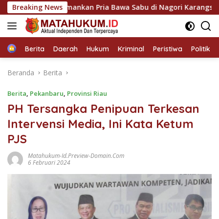
Langsung
ela Amankan Pria Bawa Sabu di Nagori Karangsari
Breaking News
Po
ke
konten
Home
Berita
Daerah
Hukum
Kriminal
Peristiwa
Politik
Beranda
Berita
Berita
,
Pekanbaru
,
Provinsi Riau
PH Tersangka Penipuan Terkesan
Intervensi Media, Ini Kata Ketum
PJS
Matahukum-Id.preview-Domain.com
6 Februari 2024