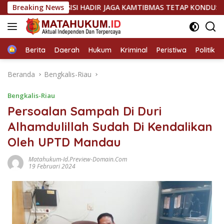
Langsung
LI PRESISI HADIR JAGA KAMTIBMAS TETAP KONDUSIF
Breaking News
Ja
ke
konten
Home
Berita
Daerah
Hukum
Kriminal
Peristiwa
Politik
Beranda
Bengkalis-Riau
Bengkalis-Riau
Persoalan Sampah Di Duri
Alhamdulillah Sudah Di Kendalikan
Oleh UPTD Mandau
Matahukum-Id.preview-Domain.com
19 Februari 2024