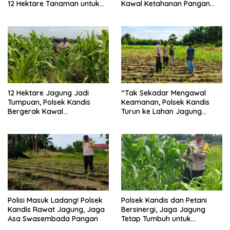
12 Hektare Tanaman untuk
Kawal Ketahanan Pangan
Dukung Swasembada
dari Jambai Makmur
Pangan
12 Hektare Jagung Jadi
“Tak Sekadar Mengawal
Tumpuan, Polsek Kandis
Keamanan, Polsek Kandis
Bergerak Kawal
Turun ke Lahan Jagung
Swasembada Pangan
Kawal Ketahanan Pangan
Polisi Masuk Ladang! Polsek
Polsek Kandis dan Petani
Kandis Rawat Jagung, Jaga
Bersinergi, Jaga Jagung
Asa Swasembada Pangan
Tetap Tumbuh untuk
Ketahanan Pangan