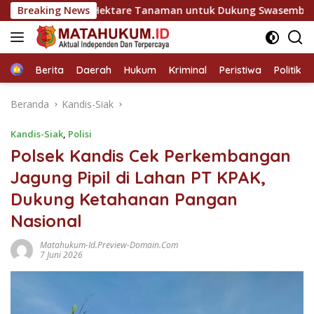
Langsung
awal 12 Hektare Tanaman untuk Dukung Swasembada Pangan
Breaking News
ke
konten
Home
Berita
Daerah
Hukum
Kriminal
Peristiwa
Politik
Beranda
Kandis-Siak
Kandis-Siak
,
Polisi
Polsek Kandis Cek Perkembangan
Jagung Pipil di Lahan PT KPAK,
Dukung Ketahanan Pangan
Nasional
Matahukum-Id.preview-Domain.com
7 Juni 2026