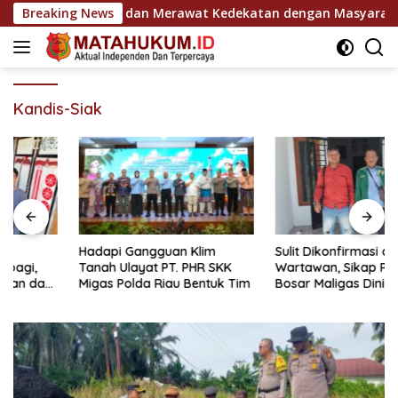
Langsung
n Kepedulian dan Merawat Kedekatan dengan Masyarakat
Breaking News
ke
konten
Kandis-Siak
Hadapi Gangguan Klim
Sulit Dikonfirmasi dan Alergi
Tanah Ulayat PT. PHR SKK
Wartawan, Sikap Pangulu di
Migas Polda Riau Bentuk Tim
Bosar Maligas Dinilai Abaikan
UU Keterbukaan Informasi
Publik