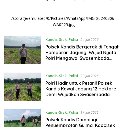
Tumbuh Optimal Dukung
Demi Swasembada Pangan
Swasembada Pangan
Nasional
Nasional
/storage/emulated/0/Pictures/WhatsApp/IMG-20240306-
WA0225.jpg
Kandis-Siak
,
Polisi
24 Juli 2026
Polsek Kandis Bergerak di Tengah
Hamparan Jagung, Wujud Nyata
Polri Mengawal Swasembada
Pangan Nasional
Kandis-Siak
,
Polisi
20 Juli 2026
Polri Hadir untuk Petani! Polsek
Kandis Kawal Jagung 12 Hektare
Demi Wujudkan Swasembada
Pangan Nasional
Kandis-Siak
,
Polisi
17 Juli 2026
Polsek Kandis Dampingi
Penyemprotan Gulma, Kapolsek