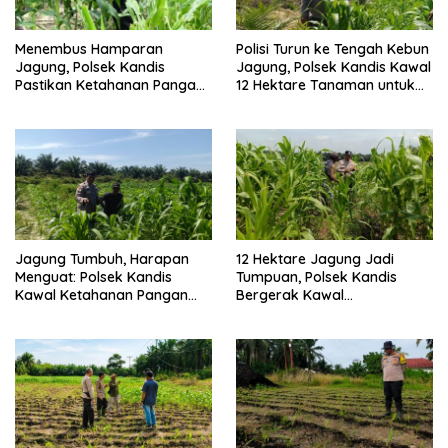
Menembus Hamparan
Polisi Turun ke Tengah Kebun
Jagung, Polsek Kandis
Jagung, Polsek Kandis Kawal
Pastikan Ketahanan Pangan
12 Hektare Tanaman untuk
Tetap Terjaga
Dukung Swasembada
Pangan
Jagung Tumbuh, Harapan
12 Hektare Jagung Jadi
Menguat: Polsek Kandis
Tumpuan, Polsek Kandis
Kawal Ketahanan Pangan
Bergerak Kawal
dari Jambai Makmur
Swasembada Pangan