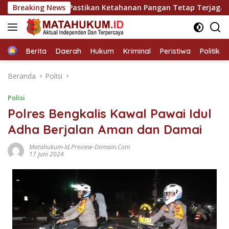
Langsung
k Kandis Pastikan Ketahanan Pangan Tetap Terjaga
Breaking News
R
ke
konten
Home
Berita
Daerah
Hukum
Kriminal
Peristiwa
Politik
Beranda
Polisi
Polisi
Polres Bengkalis Kawal Pawai Idul
Adha Berjalan Aman dan Damai
Matahukum-Id.preview-Domain.com
17 Juni 2024