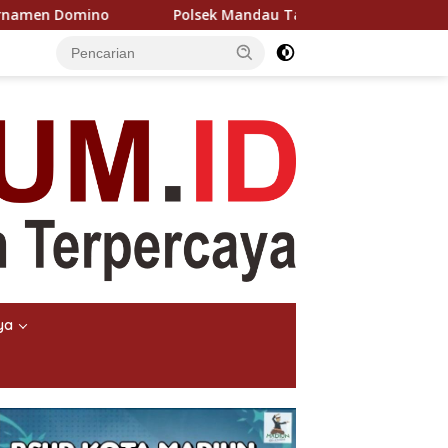
Polsek Mandau Tangkap MR Terduga Pencuri Dompet 
ya