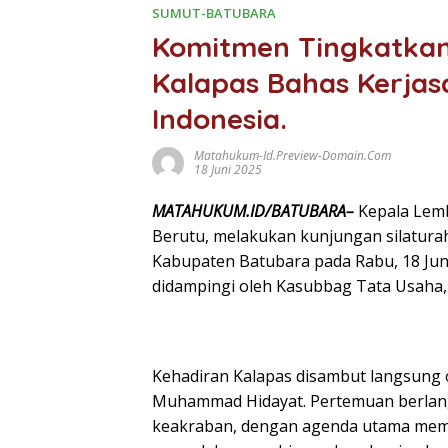
SUMUT-BATUBARA
Komitmen Tingkatkan
Kalapas Bahas Kerja
Indonesia.
Matahukum-Id.preview-Domain.com
18 Juni 2025
MATAHUKUM.ID/BATUBARA–
Kepala Lem
Berutu, melakukan kunjungan silaturah
Kabupaten Batubara pada Rabu, 18 Juni
didampingi oleh Kasubbag Tata Usaha,
Kehadiran Kalapas disambut langsung 
Muhammad Hidayat. Pertemuan berlan
keakraban, dengan agenda utama memb