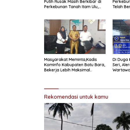
Putih Rusak Masih Berkibar di
Perkebun
Perkebunan Tanah Itam Ulu,
Telah Be
Dinilai Melanggar Amanat UUD
Pemberi
1945
Masyarakat Meminta,Kadis
Di Duga 
Kominfo Kabupaten Batu Bara,
Seri, Ale
Bekerja Lebih Maksimal..
Wartawa
Rekomendasi untuk kamu