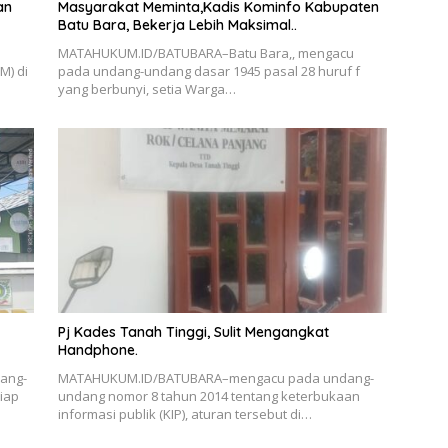
an
Masyarakat Meminta,Kadis Kominfo Kabupaten
Batu Bara, Bekerja Lebih Maksimal..
MATAHUKUM.ID/BATUBARA–Batu Bara,, mengacu
M) di
pada undang-undang dasar 1945 pasal 28 huruf f
yang berbunyi, setia Warga…
Pj Kades Tanah Tinggi, Sulit Mengangkat
Handphone.
ang-
MATAHUKUM.ID/BATUBARA–mengacu pada undang-
tiap
undang nomor 8 tahun 2014 tentang keterbukaan
informasi publik (KIP), aturan tersebut di…