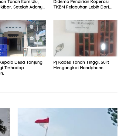
an Tanah Itam Ulu,
Didemo Pendirian Koperasi
rkibar, Setelah Adanya
TKBM Pelabuhan Lebih Dari
taan Beberapa Media
satu
Kepala Desa Tanjung
Pj Kades Tanah Tinggi, Sulit
rgi Terhadap
Mengangkat Handphone.
n.