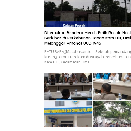
Ditemukan Bendera Merah Putih Rusak Masi
Berkibar di Perkebunan Tanah Itam Ulu, Dinil
Melanggar Amanat UUD 1945
BATU BARA,(Matahukum.id)– Sebuah pemandan
kurang terpuji terekam di wilayah Perkebunan 
Itam Ulu, Kecamatan Lima…