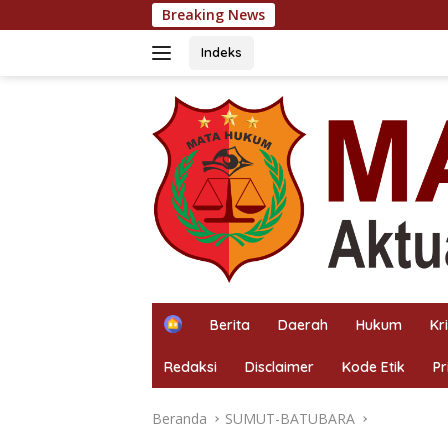
Langsung
Breaking News
Sam
ke
konten
Indeks
H
Berita
Daerah
Hukum
Kr
o
m
Redaksi
Disclaimer
Kode Etik
Pr
e
Beranda
SUMUT-BATUBARA