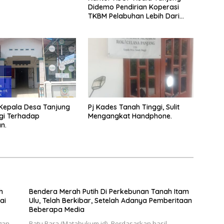
Didemo Pendirian Koperasi
TKBM Pelabuhan Lebih Dari
satu
Kepala Desa Tanjung
Pj Kades Tanah Tinggi, Sulit
rgi Terhadap
Mengangkat Handphone.
n.
h
Bendera Merah Putih Di Perkebunan Tanah Itam
ai
Ulu, Telah Berkibar, Setelah Adanya Pemberitaan
Beberapa Media
gan
Batu Bara,(Matahukum.id)–Berdasarkan hasil