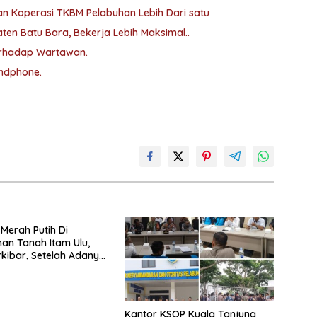
n Koperasi TKBM Pelabuhan Lebih Dari satu
en Batu Bara, Bekerja Lebih Maksimal..
Terhadap Wartawan.
andphone.
Merah Putih Di
an Tanah Itam Ulu,
rkibar, Setelah Adanya
taan Beberapa Media
Kantor KSOP Kuala Tanjung