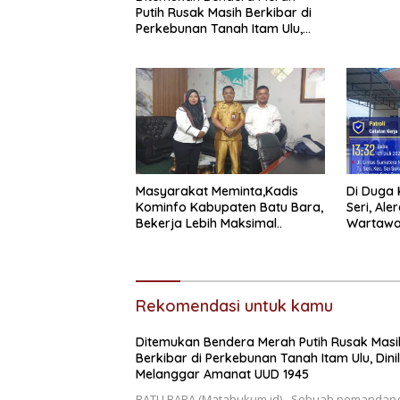
Putih Rusak Masih Berkibar di
Perkebunan Tanah Itam Ulu,
Dinilai Melanggar Amanat UUD
1945
Masyarakat Meminta,Kadis
Di Duga 
Kominfo Kabupaten Batu Bara,
Seri, Ale
Bekerja Lebih Maksimal..
Wartawa
Rekomendasi untuk kamu
Ditemukan Bendera Merah Putih Rusak Masi
Berkibar di Perkebunan Tanah Itam Ulu, Dinil
Melanggar Amanat UUD 1945
BATU BARA,(Matahukum.id)– Sebuah pemandan