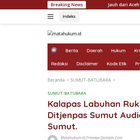
Langsung
Breaking News
Jauh dari Aceh Tamiang Demi Sabu, W
ke
konten
Indeks
H
Berita
Daerah
Hukum
Kr
o
m
Redaksi
Disclaimer
Kode Etik
Pr
e
Beranda
SUMUT-BATUBARA
SUMUT-BATUBARA
Kalapas Labuhan Ruk
Ditjenpas Sumut Audi
Sumut.
Matahukum-Id.preview-Domain.com