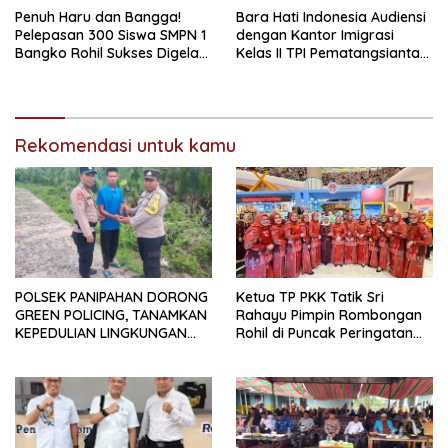
Penuh Haru dan Bangga!
Bara Hati Indonesia Audiensi
Pelepasan 300 Siswa SMPN 1
dengan Kantor Imigrasi
Bangko Rohil Sukses Digelar,
Kelas II TPI Pematangsiantar,
Isak Tangis Pecah Saat
Perkuat Sinergi Pengawasan
Lepas Atribut
Warga Asing
Rekomendasi untuk kamu
POLSEK PANIPAHAN DORONG
Ketua TP PKK Tatik Sri
GREEN POLICING, TANAMKAN
Rahayu Pimpin Rombongan
KEPEDULIAN LINGKUNGAN
Rohil di Puncak Peringatan
DEMI MASA DEPAN YANG
HKG PKK Ke-54
LEBIH HIJAU