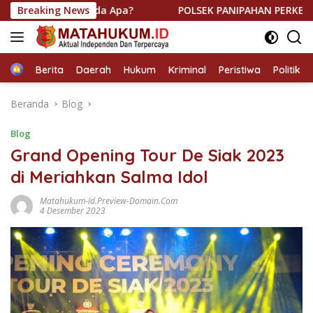
Langsung
inggir Ada Apa?
Breaking News
POLSEK PANIPAHAN PERKETAT KRYD MAL
ke
konten
Home
Berita
Daerah
Hukum
Kriminal
Peristiwa
Politik
Beranda
Blog
Blog
Grand Opening Tour De Siak 2023
di Meriahkan Salma Idol
Matahukum-Id.preview-Domain.com
4 Desember 2023