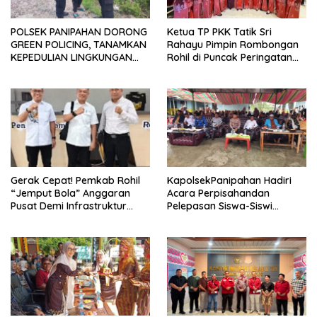
POLSEK PANIPAHAN DORONG
Ketua TP PKK Tatik Sri
GREEN POLICING, TANAMKAN
Rahayu Pimpin Rombongan
KEPEDULIAN LINGKUNGAN
Rohil di Puncak Peringatan
DEMI MASA DEPAN YANG
HKG PKK Ke-54
LEBIH HIJAU
Gerak Cepat! Pemkab Rohil
KapolsekPanipahan Hadiri
“Jemput Bola” Anggaran
Acara Perpisahandan
Pusat Demi Infrastruktur
Pelepasan Siswa-Siswi
Merata
Yayasan Mujahidin Teluk
Pulai Tahun Ajaran
2025/2026