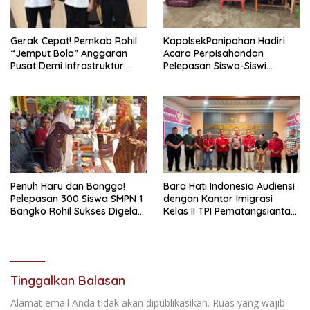
Gerak Cepat! Pemkab Rohil
KapolsekPanipahan Hadiri
“Jemput Bola” Anggaran
Acara Perpisahandan
Pusat Demi Infrastruktur
Pelepasan Siswa-Siswi
Merata
Yayasan Mujahidin Teluk
Pulai Tahun Ajaran
2025/2026
Penuh Haru dan Bangga!
Bara Hati Indonesia Audiensi
Pelepasan 300 Siswa SMPN 1
dengan Kantor Imigrasi
Bangko Rohil Sukses Digelar,
Kelas II TPI Pematangsiantar,
Isak Tangis Pecah Saat
Perkuat Sinergi Pengawasan
Lepas Atribut
Warga Asing
Tinggalkan Balasan
Alamat email Anda tidak akan dipublikasikan.
Ruas yang wajib