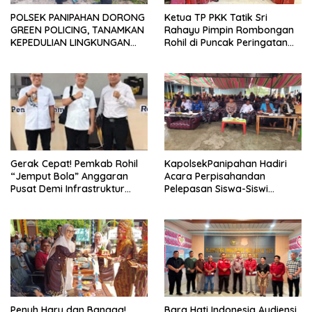
POLSEK PANIPAHAN DORONG
Ketua TP PKK Tatik Sri
GREEN POLICING, TANAMKAN
Rahayu Pimpin Rombongan
KEPEDULIAN LINGKUNGAN
Rohil di Puncak Peringatan
DEMI MASA DEPAN YANG
HKG PKK Ke-54
LEBIH HIJAU
Gerak Cepat! Pemkab Rohil
KapolsekPanipahan Hadiri
“Jemput Bola” Anggaran
Acara Perpisahandan
Pusat Demi Infrastruktur
Pelepasan Siswa-Siswi
Merata
Yayasan Mujahidin Teluk
Pulai Tahun Ajaran
2025/2026
Penuh Haru dan Bangga!
Bara Hati Indonesia Audiensi