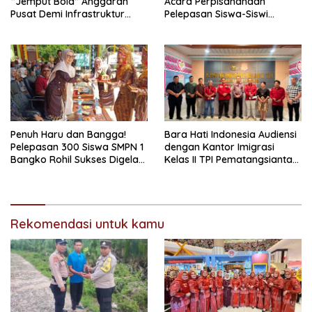
“Jemput Bola” Anggaran
Acara Perpisahandan
Pusat Demi Infrastruktur
Pelepasan Siswa-Siswi
Merata
Yayasan Mujahidin Teluk
Pulai Tahun Ajaran
2025/2026
Penuh Haru dan Bangga!
Bara Hati Indonesia Audiensi
Pelepasan 300 Siswa SMPN 1
dengan Kantor Imigrasi
Bangko Rohil Sukses Digelar,
Kelas II TPI Pematangsiantar,
Isak Tangis Pecah Saat
Perkuat Sinergi Pengawasan
Lepas Atribut
Warga Asing
Rekomendasi untuk kamu