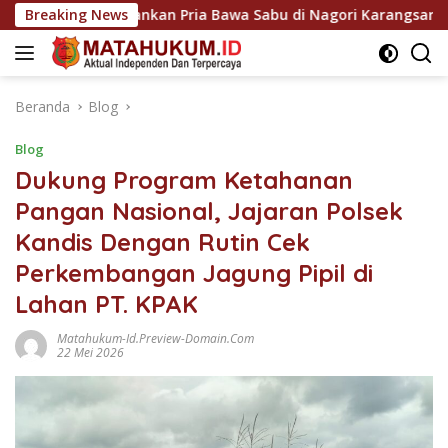
Langsung
a Amankan Pria Bawa Sabu di Nagori Karangsari
Breaking News
Polre
ke
konten
Beranda
Blog
Blog
Dukung Program Ketahanan
Pangan Nasional, Jajaran Polsek
Kandis Dengan Rutin Cek
Perkembangan Jagung Pipil di
Lahan PT. KPAK
Matahukum-Id.preview-Domain.com
22 Mei 2026