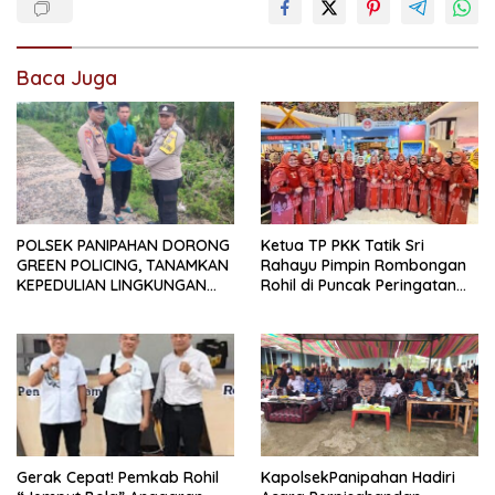
Baca Juga
POLSEK PANIPAHAN DORONG
Ketua TP PKK Tatik Sri
GREEN POLICING, TANAMKAN
Rahayu Pimpin Rombongan
KEPEDULIAN LINGKUNGAN
Rohil di Puncak Peringatan
DEMI MASA DEPAN YANG
HKG PKK Ke-54
LEBIH HIJAU
Gerak Cepat! Pemkab Rohil
KapolsekPanipahan Hadiri