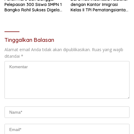
Pelepasan 300 Siswa SMPN 1
dengan Kantor Imigrasi
Bangko Rohil Sukses Digelar,
Kelas II TPI Pematangsiantar,
Isak Tangis Pecah Saat
Perkuat Sinergi Pengawasan
Lepas Atribut
Warga Asing
Tinggalkan Balasan
Alamat email Anda tidak akan dipublikasikan.
Ruas yang wajib
ditandai
*