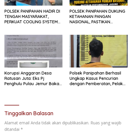
POLSEK PANIPAHAN HADIR DI
POLSEK PANIPAHAN DUKUNG
TENGAH MASYARAKAT,
KETAHANAN PANGAN
PERKUAT COOLING SYSTEM
NASIONAL, PASTIKAN
JAGA PANIPAHAN TETAP
PERTUMBUHAN JAGUNG
KONDUSIF
BERJALAN OPTIMAL
Korupsi Anggaran Desa
Polsek Panipahan Berhasil
Ratusan Juta: Eks Pj
Ungkap Kasus Pencurian
Penghulu Pulau Jemur Bakal
dengan Pemberatan, Pelaku
Diperiksa Kejari Rohil
Diamankan Bersama Barang
Bukti
Tinggalkan Balasan
Alamat email Anda tidak akan dipublikasikan.
Ruas yang wajib
ditandai
*