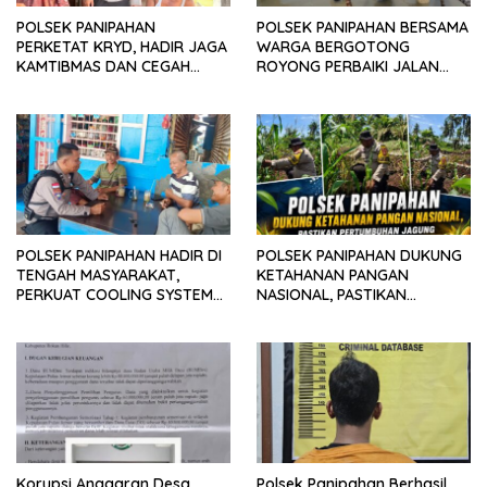
POLSEK PANIPAHAN
POLSEK PANIPAHAN BERSAMA
PERKETAT KRYD, HADIR JAGA
WARGA BERGOTONG
KAMTIBMAS DAN CEGAH
ROYONG PERBAIKI JALAN
GANGGUAN KEAMANAN
RUNTUH, WUJUDKAN AKSES
SEJAK DINI
AMAN DAN LANCAR
POLSEK PANIPAHAN HADIR DI
POLSEK PANIPAHAN DUKUNG
TENGAH MASYARAKAT,
KETAHANAN PANGAN
PERKUAT COOLING SYSTEM
NASIONAL, PASTIKAN
JAGA PANIPAHAN TETAP
PERTUMBUHAN JAGUNG
KONDUSIF
BERJALAN OPTIMAL
Korupsi Anggaran Desa
Polsek Panipahan Berhasil