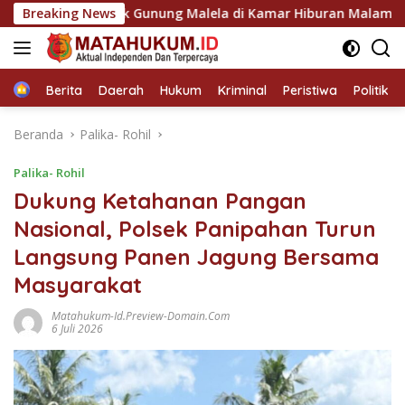
Langsung
ebek Polsek Gunung Malela di Kamar Hiburan Malam Bersama G
Breaking News
ke
konten
Home
Berita
Daerah
Hukum
Kriminal
Peristiwa
Politik
Beranda
Palika- Rohil
Palika- Rohil
Dukung Ketahanan Pangan
Nasional, Polsek Panipahan Turun
Langsung Panen Jagung Bersama
Masyarakat
Matahukum-Id.preview-Domain.com
6 Juli 2026