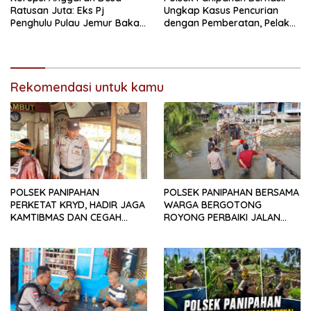
Ratusan Juta: Eks Pj
Ungkap Kasus Pencurian
Penghulu Pulau Jemur Bakal
dengan Pemberatan, Pelaku
Diperiksa Kejari Rohil
Diamankan Bersama Barang
Bukti
Rekomendasi untuk kamu
POLSEK PANIPAHAN
POLSEK PANIPAHAN BERSAMA
PERKETAT KRYD, HADIR JAGA
WARGA BERGOTONG
KAMTIBMAS DAN CEGAH
ROYONG PERBAIKI JALAN
GANGGUAN KEAMANAN
RUNTUH, WUJUDKAN AKSES
SEJAK DINI
AMAN DAN LANCAR