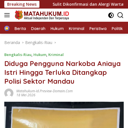
Langsung
m
Breaking News
Sulit Dikonfirmasi dan Alergi Wartawan, Sikap Pangul
ke
konten
Home
Berita
Daerah
Hukum
Kriminal
Peristiwa
Politik
Beranda
Bengkalis-Riau
Bengkalis-Riau
,
Hukum
,
Kriminal
Diduga Pengguna Narkoba Aniaya
Istri Hingga Terluka Ditangkap
Polisi Sektor Mandau
Matahukum-Id.preview-Domain.com
18 Mei 2026