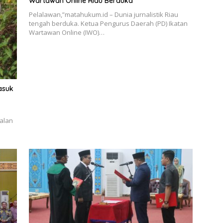
Wartawan Online Riau Berduka
Pelalawan,”matahukum.id – Dunia jurnalistik Riau
tengah berduka. Ketua Pengurus Daerah (PD) Ikatan
Wartawan Online (IWO)…
asuk
alan