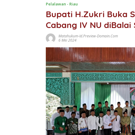
Pelalawan - Riau
Bupati H.Zukri Buka 
Cabang IV NU diBalai
Matahukum-Id.preview-Domain.com
6 Mei 2024