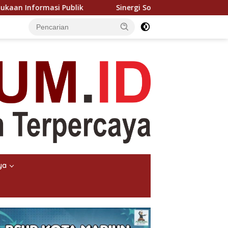
Sinergi Solid Polsek Jorlang Hataran, Jatanras dan Inafis
ya