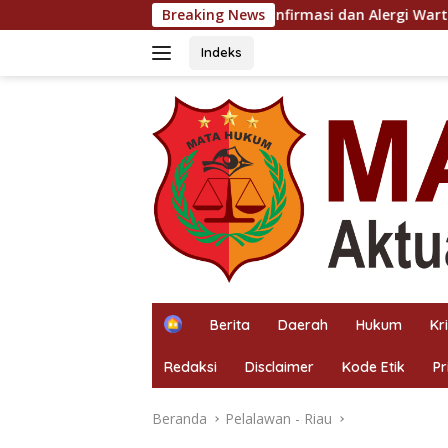
Langsung
Sulit Dikonfirmasi dan Alergi Wartawan, Sikap Pangulu di Bos
Breaking News
ke
konten
Indeks
H
Berita
Daerah
Hukum
Kr
o
m
Redaksi
Disclaimer
Kode Etik
Pr
e
Beranda
Pelalawan - Riau