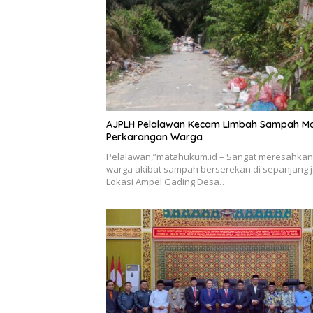
AJPLH Pelalawan Kecam Limbah Sampah M
Perkarangan Warga
Pelalawan,”matahukum.id – Sangat meresahkan
warga akibat sampah berserekan di sepanjang j
Lokasi Ampel Gading Desa…