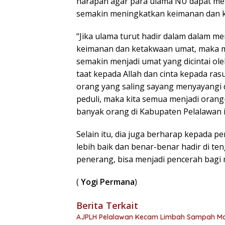
harapan agar para ulama NU dapat m
semakin meningkatkan keimanan dan k
“Jika ulama turut hadir dalam dalam
keimanan dan ketakwaan umat, maka m
semakin menjadi umat yang dicintai ol
taat kepada Allah dan cinta kepada ras
orang yang saling sayang menyayangi dan
peduli, maka kita semua menjadi oran
banyak orang di Kabupaten Pelalawan ini
Selain itu, dia juga berharap kepada 
lebih baik dan benar-benar hadir di t
penerang, bisa menjadi pencerah bagi 
(
Yogi Permana
)
Berita Terkait
AJPLH Pelalawan Kecam Limbah Sampah M