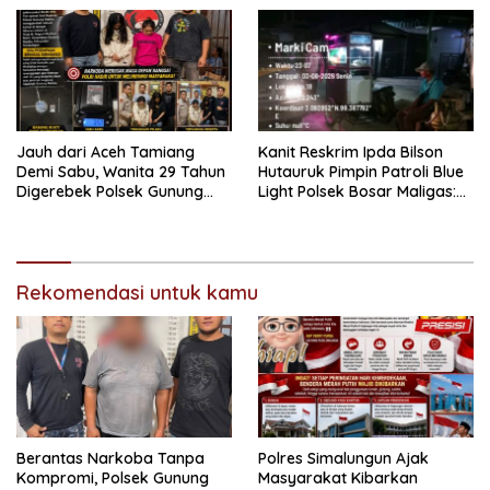
Publik
Tertimpa Kayu Broti
Jauh dari Aceh Tamiang
Kanit Reskrim Ipda Bilson
Demi Sabu, Wanita 29 Tahun
Hutauruk Pimpin Patroli Blue
Digerebek Polsek Gunung
Light Polsek Bosar Maligas:
Malela di Kamar Hiburan
Balap Liar dan Kejahatan
Malam Bersama Gadis 19
Jalanan Tidak Diberi Ruang
Tahun Warga Setempat
Bergerak
Rekomendasi untuk kamu
Berantas Narkoba Tanpa
Polres Simalungun Ajak
Kompromi, Polsek Gunung
Masyarakat Kibarkan