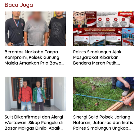
Baca Juga
Berantas Narkoba Tanpa
Polres Simalungun Ajak
Kompromi, Polsek Gunung
Masyarakat Kibarkan
Malela Amankan Pria Bawa
Bendera Merah Putih,
Sabu di Nagori Karangsari
Wujudkan Indonesia yang
Semarak dan Penuh
Semangat Kemerdekaan
Sulit Dikonfirmasi dan Alergi
Sinergi Solid Polsek Jorlang
Wartawan, Sikap Pangulu di
Hataran, Jatanras dan Inafis
Bosar Maligas Dinilai Abaikan
Polres Simalungun Ungkap
UU Keterbukaan Informasi
Kronologi Musibah Anak