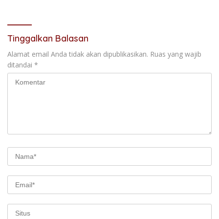
Malam Bersama Gadis 19
Jalanan Tidak Diberi Ruang
Tahun Warga Setempat
Bergerak
Tinggalkan Balasan
Alamat email Anda tidak akan dipublikasikan.
Ruas yang wajib
ditandai
*