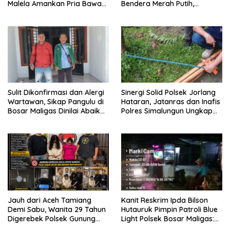
Malela Amankan Pria Bawa
Bendera Merah Putih,
Sabu di Nagori Karangsari
Wujudkan Indonesia yang
Semarak dan Penuh
Semangat Kemerdekaan
Sulit Dikonfirmasi dan Alergi
Sinergi Solid Polsek Jorlang
Wartawan, Sikap Pangulu di
Hataran, Jatanras dan Inafis
Bosar Maligas Dinilai Abaikan
Polres Simalungun Ungkap
UU Keterbukaan Informasi
Kronologi Musibah Anak
Publik
Tertimpa Kayu Broti
Jauh dari Aceh Tamiang
Kanit Reskrim Ipda Bilson
Demi Sabu, Wanita 29 Tahun
Hutauruk Pimpin Patroli Blue
Digerebek Polsek Gunung
Light Polsek Bosar Maligas:
Malela di Kamar Hiburan
Balap Liar dan Kejahatan