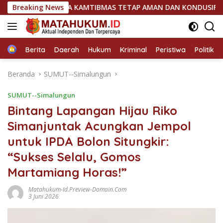
Langsung
DIR JAGA KAMTIBMAS TETAP AMAN DAN KONDUSIFl
Breaking News
Polse
ke
konten
Home
Berita
Daerah
Hukum
Kriminal
Peristiwa
Politik
Beranda
SUMUT--Simalungun
SUMUT--Simalungun
Bintang Lapangan Hijau Riko
Simanjuntak Acungkan Jempol
untuk IPDA Bolon Situngkir:
“Sukses Selalu, Gomos
Martamiang Horas!”
Matahukum-Id.preview-Domain.com
3 Juni 2026