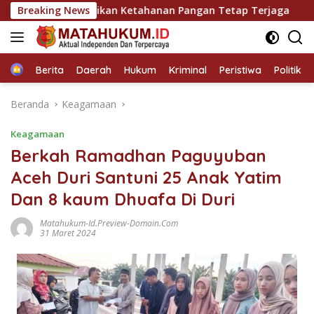
Langsung
is Pastikan Ketahanan Pangan Tetap Terjaga
Breaking News
Ratusan 
ke
konten
Home
Berita
Daerah
Hukum
Kriminal
Peristiwa
Politik
Beranda
Keagamaan
Keagamaan
Berkah Ramadhan Paguyuban
Aceh Duri Santuni 25 Anak Yatim
Dan 8 kaum Dhuafa Di Duri
Matahukum-Id.preview-Domain.com
31 Maret 2024