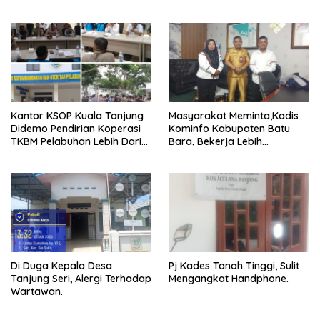
Dinilai Melanggar Amanat
Adanya Pemberitaan
UUD 1945
Beberapa Media
Kantor KSOP Kuala Tanjung
Masyarakat Meminta,Kadis
Didemo Pendirian Koperasi
Kominfo Kabupaten Batu
TKBM Pelabuhan Lebih Dari
Bara, Bekerja Lebih
satu
Maksimal..
Di Duga Kepala Desa
Pj Kades Tanah Tinggi, Sulit
Tanjung Seri, Alergi Terhadap
Mengangkat Handphone.
Wartawan.