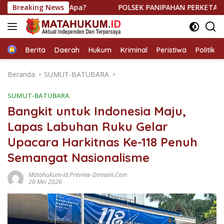
Langsung
gir Ada Apa?
Breaking News
POLSEK PANIPAHAN PERKETAT KRYD MALAM 
ke
konten
Home
Berita
Daerah
Hukum
Kriminal
Peristiwa
Politik
Beranda
SUMUT-BATUBARA
SUMUT-BATUBARA
Bangkit untuk Indonesia Maju,
Lapas Labuhan Ruku Gelar
Upacara Harkitnas Ke-118 Penuh
Semangat Nasionalisme
Matahukum-Id.preview-Domain.com
20 Mei 2026