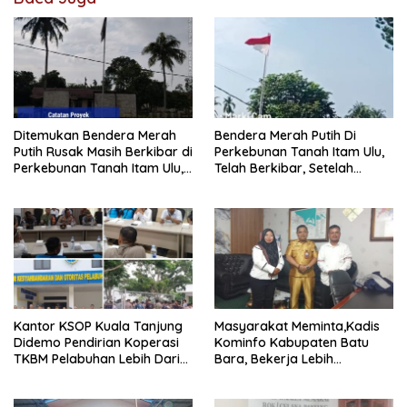
Ditemukan Bendera Merah
Bendera Merah Putih Di
Putih Rusak Masih Berkibar di
Perkebunan Tanah Itam Ulu,
Perkebunan Tanah Itam Ulu,
Telah Berkibar, Setelah
Dinilai Melanggar Amanat
Adanya Pemberitaan
UUD 1945
Beberapa Media
Kantor KSOP Kuala Tanjung
Masyarakat Meminta,Kadis
Didemo Pendirian Koperasi
Kominfo Kabupaten Batu
TKBM Pelabuhan Lebih Dari
Bara, Bekerja Lebih
satu
Maksimal..