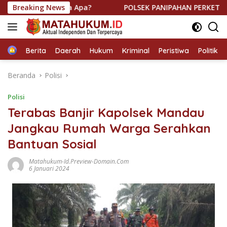
Langsung
ggir Ada Apa?
Breaking News
POLSEK PANIPAHAN PERKETAT KRYD MALAM
ke
konten
Home
Berita
Daerah
Hukum
Kriminal
Peristiwa
Politik
Beranda
Polisi
Polisi
Terabas Banjir Kapolsek Mandau
Jangkau Rumah Warga Serahkan
Bantuan Sosial
Matahukum-Id.preview-Domain.com
6 Januari 2024