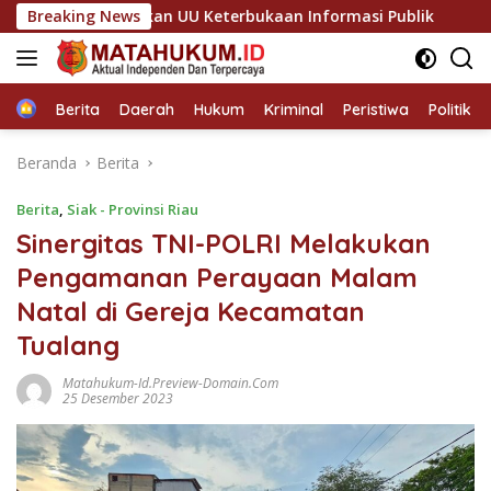
Langsung
lai Abaikan UU Keterbukaan Informasi Publik
Breaking News
Sinergi So
ke
konten
Home
Berita
Daerah
Hukum
Kriminal
Peristiwa
Politik
Beranda
Berita
Berita
,
Siak - Provinsi Riau
Sinergitas TNI-POLRI Melakukan
Pengamanan Perayaan Malam
Natal di Gereja Kecamatan
Tualang
Matahukum-Id.preview-Domain.com
25 Desember 2023