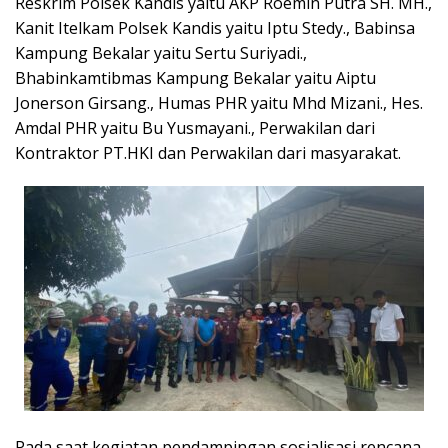
Reskrim Polsek Kandis yaitu AKP Roemin Putra SH. MH.,
Kanit Itelkam Polsek Kandis yaitu Iptu Stedy., Babinsa
Kampung Bekalar yaitu Sertu Suriyadi.,
Bhabinkamtibmas Kampung Bekalar yaitu Aiptu
Jonerson Girsang., Humas PHR yaitu Mhd Mizani., Hes.
Amdal PHR yaitu Bu Yusmayani., Perwakilan dari
Kontraktor PT.HKI dan Perwakilan dari masyarakat.
Pada saat kegiatan pendampingan sosialisasi rencana