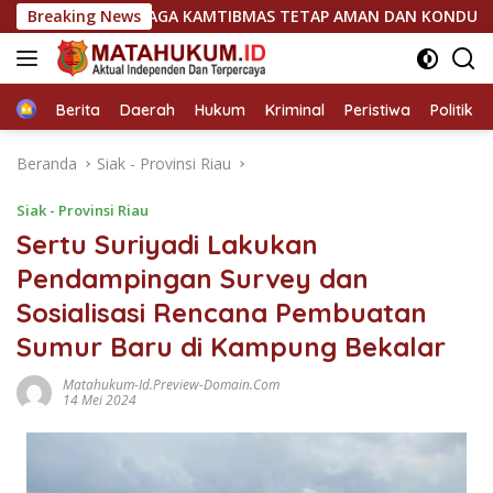
Langsung
I HADIR JAGA KAMTIBMAS TETAP AMAN DAN KONDUSIFl
Breaking News
P
ke
konten
Home
Berita
Daerah
Hukum
Kriminal
Peristiwa
Politik
Beranda
Siak - Provinsi Riau
Siak - Provinsi Riau
Sertu Suriyadi Lakukan
Pendampingan Survey dan
Sosialisasi Rencana Pembuatan
Sumur Baru di Kampung Bekalar
Matahukum-Id.preview-Domain.com
14 Mei 2024