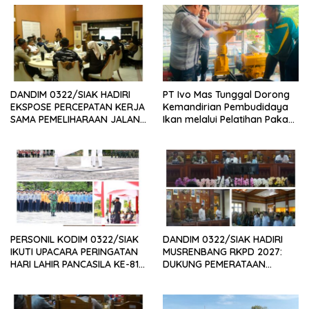
DANDIM 0322/SIAK HADIRI
PT Ivo Mas Tunggal Dorong
EKSPOSE PERCEPATAN KERJA
Kemandirian Pembudidaya
SAMA PEMELIHARAAN JALAN
Ikan melalui Pelatihan Pakan
DAERAH, DUKUNG SINERGI
Alternatif dan Produk Olahan
PEMBANGUNAN
INFRASTRUKTUR
PERSONIL KODIM 0322/SIAK
DANDIM 0322/SIAK HADIRI
IKUTI UPACARA PERINGATAN
MUSRENBANG RKPD 2027:
HARI LAHIR PANCASILA KE-81
DUKUNG PEMERATAAN
TAHUN 2026
PEMBANGUNAN DAN
PENGUATAN SDM UNGGUL
SIAK