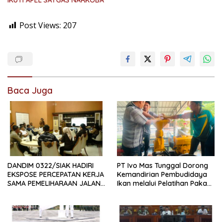
IKUTI APEL SATGAS NARKOBA
Post Views:
207
Baca Juga
DANDIM 0322/SIAK HADIRI
PT Ivo Mas Tunggal Dorong
EKSPOSE PERCEPATAN KERJA
Kemandirian Pembudidaya
SAMA PEMELIHARAAN JALAN
Ikan melalui Pelatihan Pakan
DAERAH, DUKUNG SINERGI
Alternatif dan Produk Olahan
PEMBANGUNAN
INFRASTRUKTUR