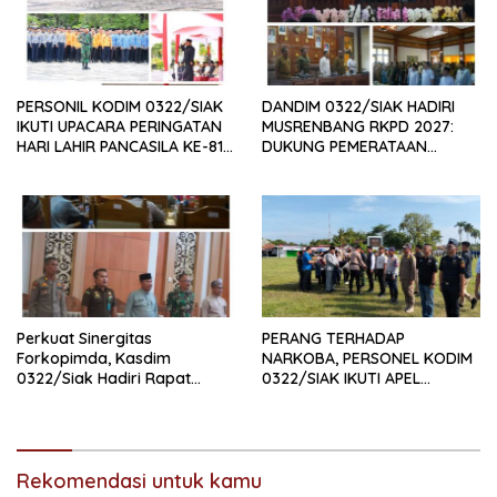
PERSONIL KODIM 0322/SIAK
DANDIM 0322/SIAK HADIRI
IKUTI UPACARA PERINGATAN
MUSRENBANG RKPD 2027:
HARI LAHIR PANCASILA KE-81
DUKUNG PEMERATAAN
TAHUN 2026
PEMBANGUNAN DAN
PENGUATAN SDM UNGGUL
SIAK
Perkuat Sinergitas
PERANG TERHADAP
Forkopimda, Kasdim
NARKOBA, PERSONEL KODIM
0322/Siak Hadiri Rapat
0322/SIAK IKUTI APEL
Paripurna DPRD Kabupaten
SATGAS NARKOBA
Siak
Rekomendasi untuk kamu