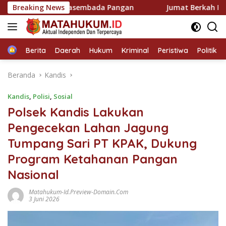
Langsung
wal Swasembada Pangan
Breaking News
Jumat Berkah Polsek Panipaha
ke
konten
Home
Berita
Daerah
Hukum
Kriminal
Peristiwa
Politik
Beranda
Kandis
Kandis
,
Polisi
,
Sosial
Polsek Kandis Lakukan
Pengecekan Lahan Jagung
Tumpang Sari PT KPAK, Dukung
Program Ketahanan Pangan
Nasional
Matahukum-Id.preview-Domain.com
3 Juni 2026