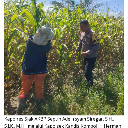
Kapolres Siak AKBP Sepuh Ade Irsyam Siregar, S.H.,
S.I.K., M.H., melalui Kapolsek Kandis Kompol H. Herman