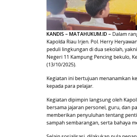
KANDIS – MATAHUKUM.ID –
Dalam ran
Kapolda Riau Irjen. Pol. Herry Heryawan
peduli lingkungan di dua sekolah, yak
Negeri 11 Kampung Pencing bekulo, Ke
(13/10/2025).
Kegiatan ini bertujuan menanamkan kes
kepada para pelajar.
Kegiatan dipimpin langsung oleh Kap
bersama jajaran personel, guru, dan pa
memberikan penyuluhan tentang pent
sampah sembarangan, serta bahaya me
Selain sosialisasi, dilakukan pula pen