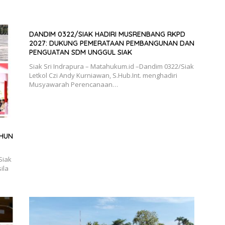
DANDIM 0322/SIAK HADIRI MUSRENBANG RKPD
2027: DUKUNG PEMERATAAN PEMBANGUNAN DAN
PENGUATAN SDM UNGGUL SIAK
Siak Sri Indrapura – Matahukum.id –Dandim 0322/Siak
Letkol Czi Andy Kurniawan, S.Hub.Int. menghadiri
Musyawarah Perencanaan…
AHUN
Siak
ila