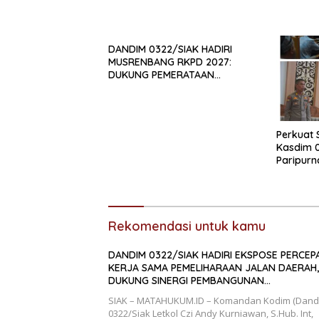
DANDIM 0322/SIAK HADIRI
MUSRENBANG RKPD 2027:
DUKUNG PEMERATAAN
PEMBANGUNAN DAN
PENGUATAN SDM UNGGUL SIAK
Perkuat 
Kasdim 0
Paripur
Siak
Rekomendasi untuk kamu
DANDIM 0322/SIAK HADIRI EKSPOSE PERCEP
KERJA SAMA PEMELIHARAAN JALAN DAERAH,
DUKUNG SINERGI PEMBANGUNAN
INFRASTRUKTUR
SIAK – MATAHUKUM.ID – Komandan Kodim (Dand
0322/Siak Letkol Czi Andy Kurniawan, S.Hub. Int,