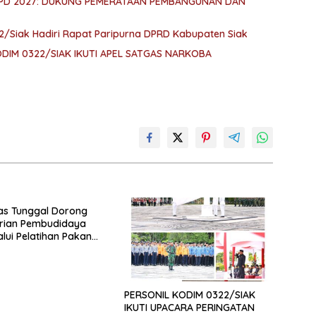
KPD 2027: DUKUNG PEMERATAAN PEMBANGUNAN DAN
2/Siak Hadiri Rapat Paripurna DPRD Kabupaten Siak
IM 0322/SIAK IKUTI APEL SATGAS NARKOBA
as Tunggal Dorong
rian Pembudidaya
alui Pelatihan Pakan
if dan Produk Olahan
PERSONIL KODIM 0322/SIAK
IKUTI UPACARA PERINGATAN