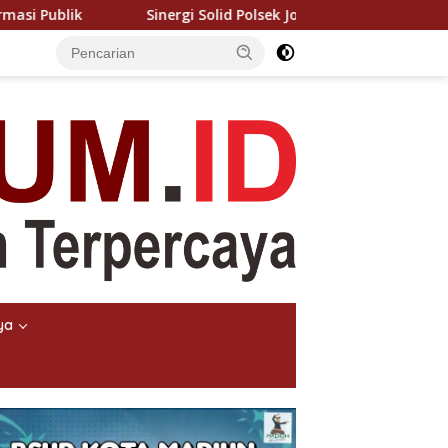
i Solid Polsek Jorlang Hataran, Jatanras dan Inafis Polres Si
ya