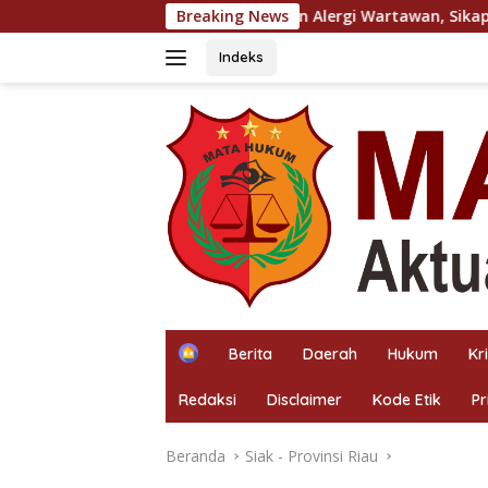
Langsung
konfirmasi dan Alergi Wartawan, Sikap Pangulu di Bosar Maligas
Breaking News
ke
konten
Indeks
H
Berita
Daerah
Hukum
Kr
o
m
Redaksi
Disclaimer
Kode Etik
Pr
e
Beranda
Siak - Provinsi Riau