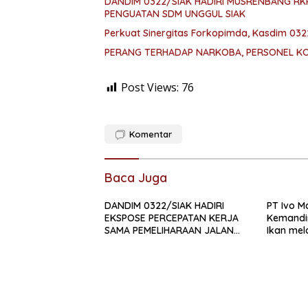
DANDIM 0322/SIAK HADIRI MUSRENBANG R
PENGUATAN SDM UNGGUL SIAK
Perkuat Sinergitas Forkopimda, Kasdim 032
PERANG TERHADAP NARKOBA, PERSONEL KOD
Post Views:
76
Komentar
Baca Juga
DANDIM 0322/SIAK HADIRI
PT Ivo M
EKSPOSE PERCEPATAN KERJA
Kemandi
SAMA PEMELIHARAAN JALAN
Ikan mel
DAERAH, DUKUNG SINERGI
Alternat
PEMBANGUNAN
INFRASTRUKTUR