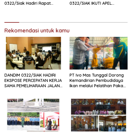
0322/Siak Hadiri Rapat
0322/SIAK IKUTI APEL
Paripurna DPRD Kabupaten
SATGAS NARKOBA
Siak
Rekomendasi untuk kamu
DANDIM 0322/SIAK HADIRI
PT Ivo Mas Tunggal Dorong
EKSPOSE PERCEPATAN KERJA
Kemandirian Pembudidaya
SAMA PEMELIHARAAN JALAN
Ikan melalui Pelatihan Pakan
DAERAH, DUKUNG SINERGI
Alternatif dan Produk Olahan
PEMBANGUNAN
INFRASTRUKTUR