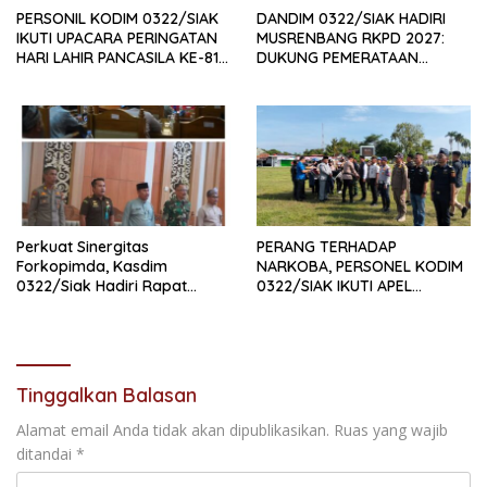
PERSONIL KODIM 0322/SIAK
DANDIM 0322/SIAK HADIRI
IKUTI UPACARA PERINGATAN
MUSRENBANG RKPD 2027:
HARI LAHIR PANCASILA KE-81
DUKUNG PEMERATAAN
TAHUN 2026
PEMBANGUNAN DAN
PENGUATAN SDM UNGGUL
SIAK
Perkuat Sinergitas
PERANG TERHADAP
Forkopimda, Kasdim
NARKOBA, PERSONEL KODIM
0322/Siak Hadiri Rapat
0322/SIAK IKUTI APEL
Paripurna DPRD Kabupaten
SATGAS NARKOBA
Siak
Tinggalkan Balasan
Alamat email Anda tidak akan dipublikasikan.
Ruas yang wajib
ditandai
*