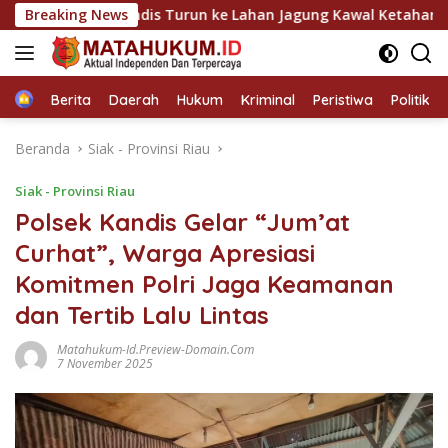
Langsung
sek Kandis Turun ke Lahan Jagung Kawal Ketahanan Pangan
Breaking News
ke
konten
Home
Berita
Daerah
Hukum
Kriminal
Peristiwa
Politik
Beranda
Siak - Provinsi Riau
Siak - Provinsi Riau
Polsek Kandis Gelar “Jum’at
Curhat”, Warga Apresiasi
Komitmen Polri Jaga Keamanan
dan Tertib Lalu Lintas
Matahukum-Id.preview-Domain.com
7 November 2025