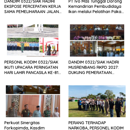
DANDIM 0322/SIAK HADIRI
PT Ivo Mas Tunggal Dorong
EKSPOSE PERCEPATAN KERJA
Kemandirian Pembudidaya
SAMA PEMELIHARAAN JALAN
Ikan melalui Pelatihan Pakan
DAERAH, DUKUNG SINERGI
Alternatif dan Produk Olahan
PEMBANGUNAN
INFRASTRUKTUR
PERSONIL KODIM 0322/SIAK
DANDIM 0322/SIAK HADIRI
IKUTI UPACARA PERINGATAN
MUSRENBANG RKPD 2027:
HARI LAHIR PANCASILA KE-81
DUKUNG PEMERATAAN
TAHUN 2026
PEMBANGUNAN DAN
PENGUATAN SDM UNGGUL
SIAK
Perkuat Sinergitas
PERANG TERHADAP
Forkopimda, Kasdim
NARKOBA, PERSONEL KODIM