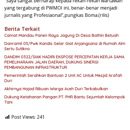
“Saya sangat berharap kepada rekan-rekan wartawan
yang tergabung di PWMOI ini, benar-benar menjadi
jurnalis yang Profesiaonal”,pungkas Boma.(rilis)
Berita Terkait
Camat Mandau Panen Raya Jagung Di Desa Bathin Betuah
Danramil 05/Pwk Kandis Gelar Giat Anjangsana di Rumah Alm
Sertu Sutikno
DANDIM 0322/SIAK HADIRI EKSPOSE PERCEPATAN KERJA SAMA
PEMELIHARAAN JALAN DAERAH, DUKUNG SINERGI
PEMBANGUNAN INFRASTRUKTUR
Pemerintah Serahkan Bantuan 2 Unit AC Untuk Mesjid Arafah
Duri
Akhirnya Hajad Ribuan Warga Aceh Duri Terkabulkan
Dukung Ketahanan Pangan PT. PHR Bantu Sejumlah Kelompok
Tani
Post Views:
241