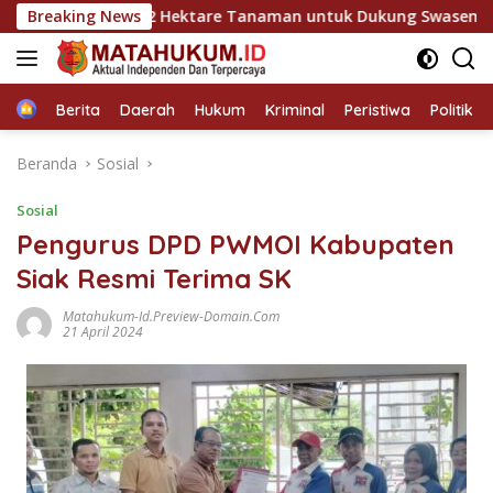
Langsung
is Kawal 12 Hektare Tanaman untuk Dukung Swasembada Pangan
Breaking News
ke
konten
Home
Berita
Daerah
Hukum
Kriminal
Peristiwa
Politik
Beranda
Sosial
Sosial
Pengurus DPD PWMOI Kabupaten
Siak Resmi Terima SK
Matahukum-Id.preview-Domain.com
21 April 2024