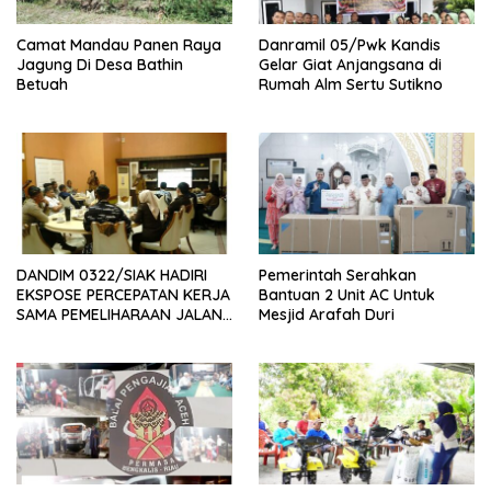
Camat Mandau Panen Raya
Danramil 05/Pwk Kandis
Jagung Di Desa Bathin
Gelar Giat Anjangsana di
Betuah
Rumah Alm Sertu Sutikno
DANDIM 0322/SIAK HADIRI
Pemerintah Serahkan
EKSPOSE PERCEPATAN KERJA
Bantuan 2 Unit AC Untuk
SAMA PEMELIHARAAN JALAN
Mesjid Arafah Duri
DAERAH, DUKUNG SINERGI
PEMBANGUNAN
INFRASTRUKTUR