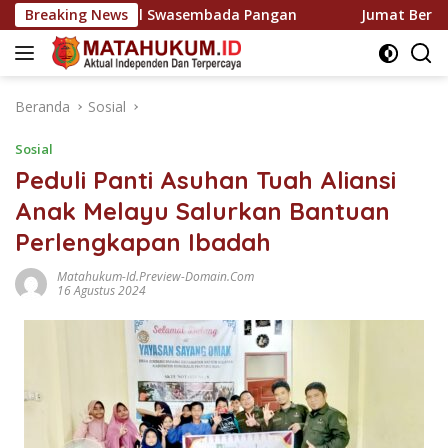
Langsung
erak Kawal Swasembada Pangan
Breaking News
Jumat Berkah Polsek Pa
ke
konten
Beranda
Sosial
Sosial
Peduli Panti Asuhan Tuah Aliansi
Anak Melayu Salurkan Bantuan
Perlengkapan Ibadah
Matahukum-Id.preview-Domain.com
16 Agustus 2024