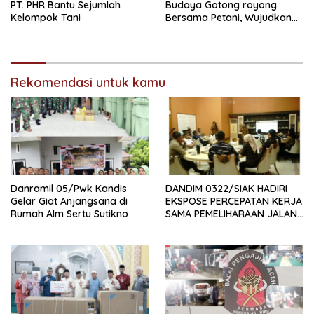
PT. PHR Bantu Sejumlah
Budaya Gotong royong
Kelompok Tani
Bersama Petani, Wujudkan
Hasil Ketahanan Pangan
yang Melimpah
Rekomendasi untuk kamu
Danramil 05/Pwk Kandis
DANDIM 0322/SIAK HADIRI
Gelar Giat Anjangsana di
EKSPOSE PERCEPATAN KERJA
Rumah Alm Sertu Sutikno
SAMA PEMELIHARAAN JALAN
DAERAH, DUKUNG SINERGI
PEMBANGUNAN
INFRASTRUKTUR