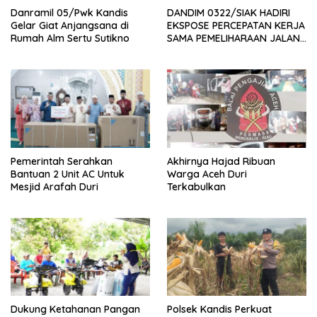
Danramil 05/Pwk Kandis
DANDIM 0322/SIAK HADIRI
Gelar Giat Anjangsana di
EKSPOSE PERCEPATAN KERJA
Rumah Alm Sertu Sutikno
SAMA PEMELIHARAAN JALAN
DAERAH, DUKUNG SINERGI
PEMBANGUNAN
INFRASTRUKTUR
Pemerintah Serahkan
Akhirnya Hajad Ribuan
Bantuan 2 Unit AC Untuk
Warga Aceh Duri
Mesjid Arafah Duri
Terkabulkan
Dukung Ketahanan Pangan
Polsek Kandis Perkuat