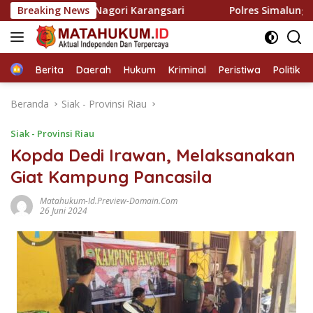
Langsung
a Sabu di Nagori Karangsari
Breaking News
Polres Simalungun Ajak 
ke
konten
Home
Berita
Daerah
Hukum
Kriminal
Peristiwa
Politik
Beranda
Siak - Provinsi Riau
Siak - Provinsi Riau
Kopda Dedi Irawan, Melaksanakan
Giat Kampung Pancasila
Matahukum-Id.preview-Domain.com
26 Juni 2024