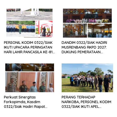
DAERAH, DUKUNG SINERGI
Alternatif dan Produk Olahan
PEMBANGUNAN
INFRASTRUKTUR
PERSONIL KODIM 0322/SIAK
DANDIM 0322/SIAK HADIRI
IKUTI UPACARA PERINGATAN
MUSRENBANG RKPD 2027:
HARI LAHIR PANCASILA KE-81
DUKUNG PEMERATAAN
TAHUN 2026
PEMBANGUNAN DAN
PENGUATAN SDM UNGGUL
SIAK
Perkuat Sinergitas
PERANG TERHADAP
Forkopimda, Kasdim
NARKOBA, PERSONEL KODIM
0322/Siak Hadiri Rapat
0322/SIAK IKUTI APEL
Paripurna DPRD Kabupaten
SATGAS NARKOBA
Siak