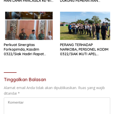
HARI LAHIR PANCASILA KE-81
DUKUNG PEMERATAAN
TAHUN 2026
PEMBANGUNAN DAN
PENGUATAN SDM UNGGUL
SIAK
Perkuat Sinergitas
PERANG TERHADAP
Forkopimda, Kasdim
NARKOBA, PERSONEL KODIM
0322/Siak Hadiri Rapat
0322/SIAK IKUTI APEL
Paripurna DPRD Kabupaten
SATGAS NARKOBA
Siak
Tinggalkan Balasan
Alamat email Anda tidak akan dipublikasikan.
Ruas yang wajib
ditandai
*