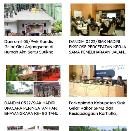
Danramil 05/Pwk Kandis
DANDIM 0322/SIAK HADIRI
Gelar Giat Anjangsana di
EKSPOSE PERCEPATAN KERJA
Rumah Alm Sertu Sutikno
SAMA PEMELIHARAAN JALAN
DAERAH, DUKUNG SINERGI
PEMBANGUNAN
INFRASTRUKTUR
DANDIM 0322/SIAK HADIRI
Forkopimda Kabupaten Siak
UPACARA PERINGATAN HARI
Gelar Rakor SPMB dan
BHAYANGKARA KE- 80 TAHUN
Kesiapsiagaan Karhutla,
2026
Dandim 0322/Siak Tekankan
Deteksi Dini dan Kolaborasi