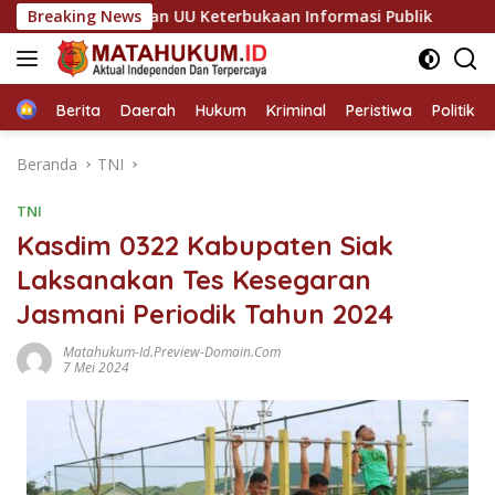
Langsung
ilai Abaikan UU Keterbukaan Informasi Publik
Breaking News
Sinergi S
ke
konten
Home
Berita
Daerah
Hukum
Kriminal
Peristiwa
Politik
Beranda
TNI
TNI
Kasdim 0322 Kabupaten Siak
Laksanakan Tes Kesegaran
Jasmani Periodik Tahun 2024
Matahukum-Id.preview-Domain.com
7 Mei 2024