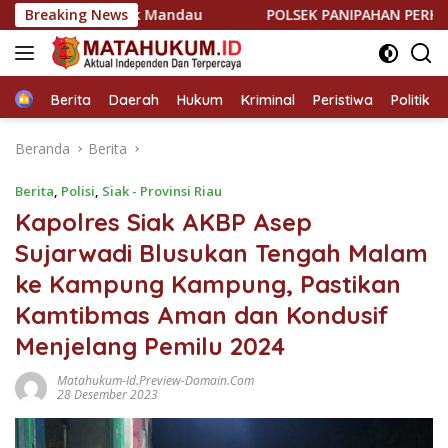
Langsung
kok Polsek Mandau
Breaking News
POLSEK PANIPAHAN PERKETAT KRYD,
ke
konten
Home
Berita
Daerah
Hukum
Kriminal
Peristiwa
Politik
Beranda
Berita
Berita
,
Polisi
,
Siak - Provinsi Riau
Kapolres Siak AKBP Asep
Sujarwadi Blusukan Tengah Malam
ke Kampung Kampung, Pastikan
Kamtibmas Aman dan Kondusif
Menjelang Pemilu 2024
Matahukum-Id.preview-Domain.com
28 Desember 2023