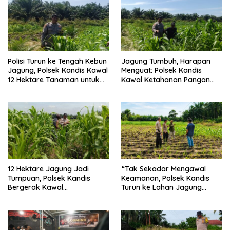
Polisi Turun ke Tengah Kebun
Jagung Tumbuh, Harapan
Jagung, Polsek Kandis Kawal
Menguat: Polsek Kandis
12 Hektare Tanaman untuk
Kawal Ketahanan Pangan
Dukung Swasembada
dari Jambai Makmur
Pangan
12 Hektare Jagung Jadi
“Tak Sekadar Mengawal
Tumpuan, Polsek Kandis
Keamanan, Polsek Kandis
Bergerak Kawal
Turun ke Lahan Jagung
Swasembada Pangan
Kawal Ketahanan Pangan