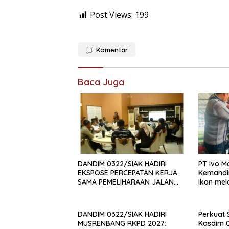
Post Views:
199
Komentar
Baca Juga
DANDIM 0322/SIAK HADIRI
PT Ivo M
EKSPOSE PERCEPATAN KERJA
Kemandi
SAMA PEMELIHARAAN JALAN
Ikan mel
DAERAH, DUKUNG SINERGI
Alternat
PEMBANGUNAN
INFRASTRUKTUR
DANDIM 0322/SIAK HADIRI
Perkuat 
MUSRENBANG RKPD 2027:
Kasdim 0