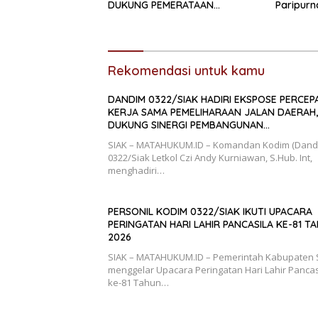
DUKUNG PEMERATAAN
Paripur
PEMBANGUNAN DAN
Siak
PENGUATAN SDM UNGGUL SIAK
Rekomendasi untuk kamu
DANDIM 0322/SIAK HADIRI EKSPOSE PERCEP
KERJA SAMA PEMELIHARAAN JALAN DAERAH,
DUKUNG SINERGI PEMBANGUNAN
INFRASTRUKTUR
SIAK – MATAHUKUM.ID – Komandan Kodim (Dand
0322/Siak Letkol Czi Andy Kurniawan, S.Hub. Int,
menghadiri…
PERSONIL KODIM 0322/SIAK IKUTI UPACARA
PERINGATAN HARI LAHIR PANCASILA KE-81 T
2026
SIAK – MATAHUKUM.ID – Pemerintah Kabupaten 
menggelar Upacara Peringatan Hari Lahir Pancas
ke-81 Tahun…