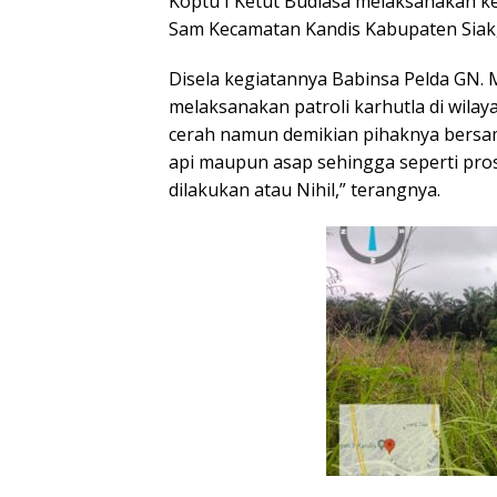
Koptu I Ketut Budiasa melaksanakan ke
Sam Kecamatan Kandis Kabupaten Siak, R
Disela kegiatannya Babinsa Pelda GN.
melaksanakan patroli karhutla di wila
cerah namun demikian pihaknya bersam
api maupun asap sehingga seperti pro
dilakukan atau Nihil,” terangnya.