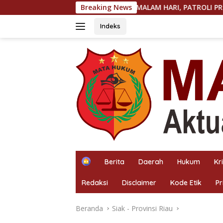
Langsung
PAHAN PERKETAT KRYD MALAM HARI, PATROLI PRESISI HADIR JA
Breaking News
ke
konten
Indeks
H
Berita
Daerah
Hukum
Kr
o
m
Redaksi
Disclaimer
Kode Etik
Pr
e
Beranda
Siak - Provinsi Riau