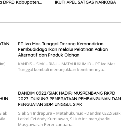
na DPRD Kabupaten
IKUTI APEL SATGAS NARKOBA
ATAN
PT Ivo Mas Tunggal Dorong Kemandirian
Pembudidaya Ikan melalui Pelatihan Pakan
Alternatif dan Produk Olahan
im)
KANDIS – SIAK – RIAU – MATAHUKUM.ID – PT Ivo Mas
Tunggal kembali menunjukkan komitmennya…
DANDIM 0322/SIAK HADIRI MUSRENBANG RKPD
AHUN
2027: DUKUNG PEMERATAAN PEMBANGUNAN DAN
PENGUATAN SDM UNGGUL SIAK
Siak
Siak Sri Indrapura – Matahukum.id –Dandim 0322/Siak
ila
Letkol Czi Andy Kurniawan, S.Hub.Int. menghadiri
Musyawarah Perencanaan…