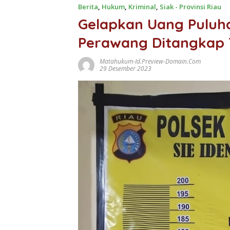
Berita
,
Hukum
,
Kriminal
,
Siak - Provinsi Riau
Gelapkan Uang Puluh
Perawang Ditangkap 
Matahukum-Id.preview-Domain.com
29 Desember 2023