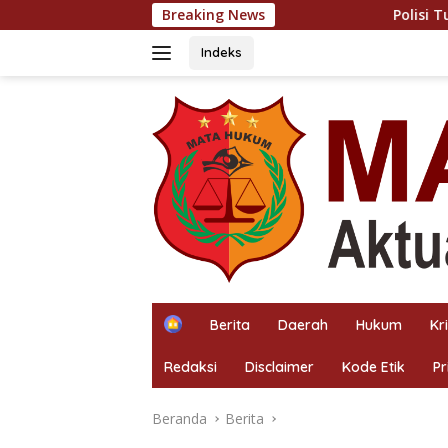
Langsung
Breaking News
Polisi Turun ke Tengah Kebu
ke
konten
Indeks
H
Berita
Daerah
Hukum
Kr
o
m
Redaksi
Disclaimer
Kode Etik
Pr
e
Beranda
Berita