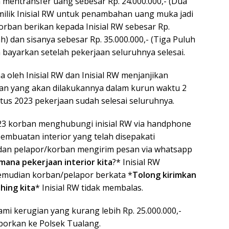
mentransfer uang sebesar Rp. 24.000.000,- (Dua
milik Inisial RW untuk penambahan uang muka jadi
rban berikan kepada Inisial RW sebesar Rp.
h) dan sisanya sebesar Rp. 35.000.000,- (Tiga Puluh
 bayarkan setelah pekerjaan seluruhnya selesai.
 oleh Inisial RW dan Inisial RW menjanjikan
an yang akan dilakukannya dalam kurun waktu 2
tus 2023 pekerjaan sudah selesai seluruhnya.
23 korban menghubungi inisial RW via handphone
mbuatan interior yang telah disepakati
dan pelapor/korban mengirim pesan via whatsapp
mana pekerjaan interior kita
?* Inisial RW
emudian korban/pelapor berkata *
Tolong kirimkan
hing kita
* Inisial RW tidak membalas.
mi kerugian yang kurang lebih Rp. 25.000.000,-
porkan ke Polsek Tualang.