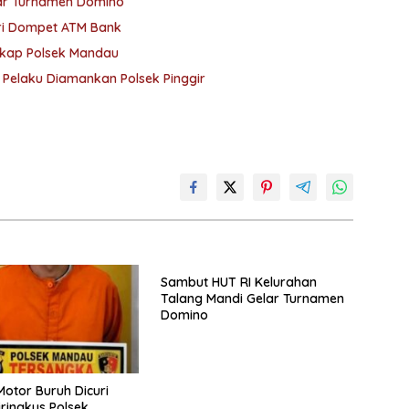
lar Turnamen Domino
ri Dompet ATM Bank
gkap Polsek Mandau
Pelaku Diamankan Polsek Pinggir
Sambut HUT RI Kelurahan
Talang Mandi Gelar Turnamen
Domino
otor Buruh Dicuri
iringkus Polsek