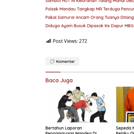
Sambut HUT RI Kelurahan Talang Mandi Ge
Polsek Mandau Tangkap MR Terduga Pencu
Pakai Samurai Ancam Orang Tuanya Ditan
Diduga Ayam Busuk Dipasok Ke Dapur MBG 
Post Views:
272
Komentar
Baca Juga
Bertahun Laporan
Sepeda M
Penganiayaan Mandeg Di
Pelaku D