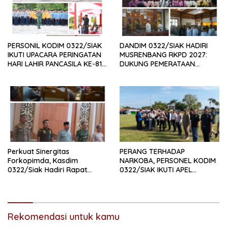
PERSONIL KODIM 0322/SIAK
DANDIM 0322/SIAK HADIRI
IKUTI UPACARA PERINGATAN
MUSRENBANG RKPD 2027:
HARI LAHIR PANCASILA KE-81
DUKUNG PEMERATAAN
TAHUN 2026
PEMBANGUNAN DAN
PENGUATAN SDM UNGGUL
SIAK
Perkuat Sinergitas
PERANG TERHADAP
Forkopimda, Kasdim
NARKOBA, PERSONEL KODIM
0322/Siak Hadiri Rapat
0322/SIAK IKUTI APEL
Paripurna DPRD Kabupaten
SATGAS NARKOBA
Siak
Rekomendasi untuk kamu