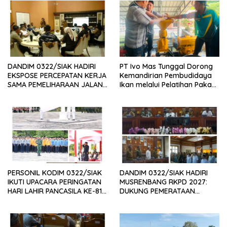
DANDIM 0322/SIAK HADIRI
PT Ivo Mas Tunggal Dorong
EKSPOSE PERCEPATAN KERJA
Kemandirian Pembudidaya
SAMA PEMELIHARAAN JALAN
Ikan melalui Pelatihan Pakan
DAERAH, DUKUNG SINERGI
Alternatif dan Produk Olahan
PEMBANGUNAN
INFRASTRUKTUR
PERSONIL KODIM 0322/SIAK
DANDIM 0322/SIAK HADIRI
IKUTI UPACARA PERINGATAN
MUSRENBANG RKPD 2027:
HARI LAHIR PANCASILA KE-81
DUKUNG PEMERATAAN
TAHUN 2026
PEMBANGUNAN DAN
PENGUATAN SDM UNGGUL
SIAK