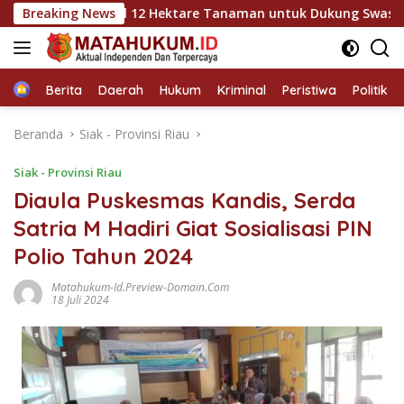
Langsung
andis Kawal 12 Hektare Tanaman untuk Dukung Swasembada Pan
Breaking News
ke
konten
Home
Berita
Daerah
Hukum
Kriminal
Peristiwa
Politik
Beranda
Siak - Provinsi Riau
Siak - Provinsi Riau
Diaula Puskesmas Kandis, Serda
Satria M Hadiri Giat Sosialisasi PIN
Polio Tahun 2024
Matahukum-Id.preview-Domain.com
18 Juli 2024