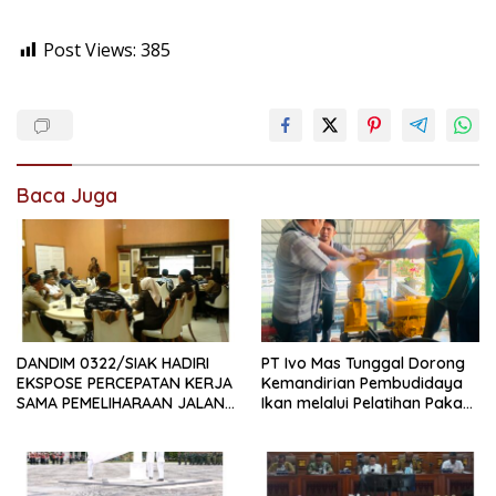
Post Views:
385
Baca Juga
DANDIM 0322/SIAK HADIRI
PT Ivo Mas Tunggal Dorong
EKSPOSE PERCEPATAN KERJA
Kemandirian Pembudidaya
SAMA PEMELIHARAAN JALAN
Ikan melalui Pelatihan Pakan
DAERAH, DUKUNG SINERGI
Alternatif dan Produk Olahan
PEMBANGUNAN
INFRASTRUKTUR