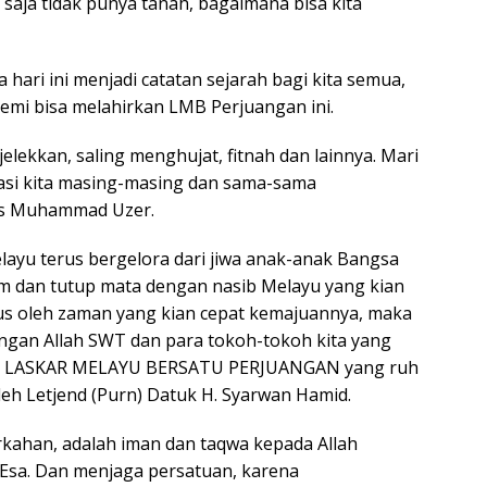
saja tidak punya tanah, bagaimana bisa kita
hari ini menjadi catatan sejarah bagi kita semua,
emi bisa melahirkan LMB Perjuangan ini.
njelekkan, saling menghujat, fitnah dan lainnya. Mari
si kita masing-masing dan sama-sama
as Muhammad Uzer.
ayu terus bergelora dari jiwa anak-anak Bangsa
iam dan tutup mata dengan nasib Melayu yang kian
rus oleh zaman yang kian cepat kemajuannya, maka
ngan Allah SWT dan para tokoh-tokoh kita yang
irkan LASKAR MELAYU BERSATU PERJUANGAN yang ruh
leh Letjend (Purn) Datuk H. Syarwan Hamid.
kahan, adalah iman dan taqwa kepada Allah
Esa. Dan menjaga persatuan, karena