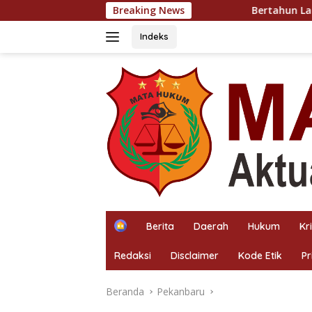
Langsung
Breaking News
Bertahun Laporan Penganiayaan M
ke
konten
Indeks
H
Berita
Daerah
Hukum
Kr
o
m
Redaksi
Disclaimer
Kode Etik
Pr
e
Beranda
Pekanbaru