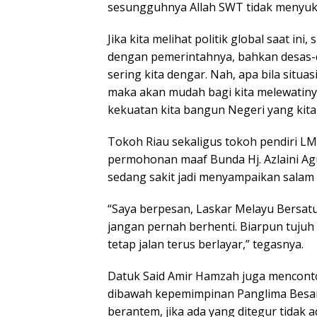
sesungguhnya Allah SWT tidak menyuk
Jika kita melihat politik global saat in
dengan pemerintahnya, bahkan desas-d
sering kita dengar. Nah, apa bila situasi
maka akan mudah bagi kita melewatin
kekuatan kita bangun Negeri yang kita c
Tokoh Riau sekaligus tokoh pendiri L
permohonan maaf Bunda Hj. Azlaini Agu
sedang sakit jadi menyampaikan salam
“Saya berpesan, Laskar Melayu Bersat
jangan pernah berhenti. Biarpun tujuh
tetap jalan terus berlayar,” tegasnya.
Datuk Said Amir Hamzah juga mencon
dibawah kepemimpinan Panglima Besar
berantem, jika ada yang ditegur tidak 