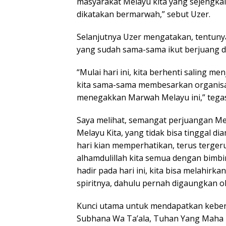
masyarakat Melayu kita yang sejengkal 
dikatakan bermarwah,” sebut Uzer.
Selanjutnya Uzer mengatakan, tentunya 
yang sudah sama-sama ikut berjuang d
“Mulai hari ini, kita berhenti saling me
kita sama-sama membesarkan organisa
menegakkan Marwah Melayu ini,” teg
Saya melihat, semangat perjuangan Mel
Melayu Kita, yang tidak bisa tinggal d
hari kian memperhatikan, terus terge
alhamdulillah kita semua dengan bimbi
hadir pada hari ini, kita bisa melah
spiritnya, dahulu pernah digaungkan o
Kunci utama untuk mendapatkan keber
Subhana Wa Ta’ala, Tuhan Yang Maha 