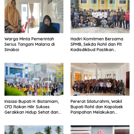
Warga Minta Pemerintah
Hadiri Komitmen Bersama
Serius Tangani Malaria di
SPMB, Sekda Rohil dan Plt
Sinaboi
Kadisdikbud Pastikan
Penerimaan Siswa Tanpa
Diskriminasi
Inisiasi Bupati H. Bistamam,
Pererat Silaturahmi, Wakil
CFD Rokan Hilir Sukses
Bupati Rohil dan Kapolsek
Gerakkan Hidup Sehat dan
Panipahan Melakukan
Ekonomi Warga
Ramah Tamah Bersama
Para Guru Madrasah di
Palika