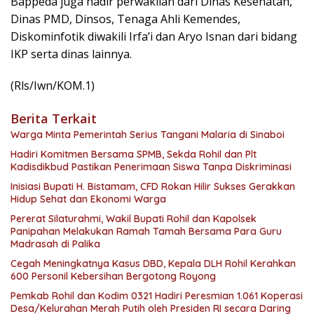
Bappeda juga hadir perwakilan dari Dinas Kesehatan,
Dinas PMD, Dinsos, Tenaga Ahli Kemendes,
Diskominfotik diwakili Irfa’i dan Aryo Isnan dari bidang
IKP serta dinas lainnya.
(Rls/Iwn/KOM.1)
Berita Terkait
Warga Minta Pemerintah Serius Tangani Malaria di Sinaboi
Hadiri Komitmen Bersama SPMB, Sekda Rohil dan Plt
Kadisdikbud Pastikan Penerimaan Siswa Tanpa Diskriminasi
Inisiasi Bupati H. Bistamam, CFD Rokan Hilir Sukses Gerakkan
Hidup Sehat dan Ekonomi Warga
Pererat Silaturahmi, Wakil Bupati Rohil dan Kapolsek
Panipahan Melakukan Ramah Tamah Bersama Para Guru
Madrasah di Palika
Cegah Meningkatnya Kasus DBD, Kepala DLH Rohil Kerahkan
600 Personil Kebersihan Bergotong Royong
Pemkab Rohil dan Kodim 0321 Hadiri Peresmian 1.061 Koperasi
Desa/Kelurahan Merah Putih oleh Presiden RI secara Daring