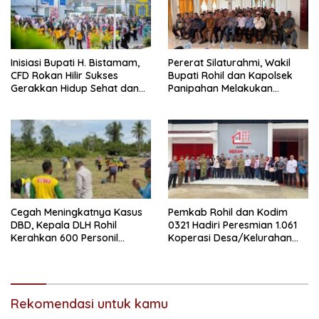
Inisiasi Bupati H. Bistamam,
Pererat Silaturahmi, Wakil
CFD Rokan Hilir Sukses
Bupati Rohil dan Kapolsek
Gerakkan Hidup Sehat dan
Panipahan Melakukan
Ekonomi Warga
Ramah Tamah Bersama
Para Guru Madrasah di
Palika
Cegah Meningkatnya Kasus
Pemkab Rohil dan Kodim
DBD, Kepala DLH Rohil
0321 Hadiri Peresmian 1.061
Kerahkan 600 Personil
Koperasi Desa/Kelurahan
Kebersihan Bergotong
Merah Putih oleh Presiden RI
Royong
secara Daring
Rekomendasi untuk kamu