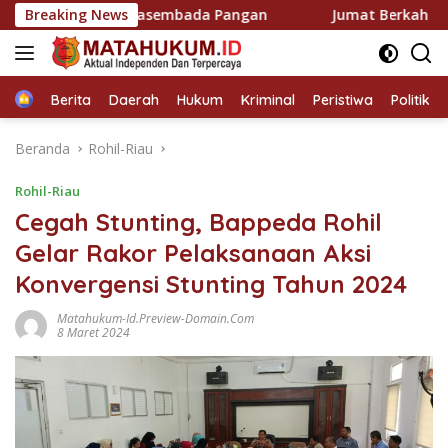
Langsung
Kawal Swasembada Pangan
Breaking News
Jumat Berkah Polsek Panipa
ke
konten
Home
Berita
Daerah
Hukum
Kriminal
Peristiwa
Politik
Beranda
Rohil-Riau
Rohil-Riau
Cegah Stunting, Bappeda Rohil
Gelar Rakor Pelaksanaan Aksi
Konvergensi Stunting Tahun 2024
Matahukum-Id.preview-Domain.com
8 Maret 2024