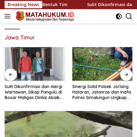
Langsung
Polda Riau Bentuk Tim
Breaking News
Sulit Dikonfirmasi dan Alergi W
ke
konten
Jawa Timur
Sulit Dikonfirmasi dan Alergi
Sinergi Solid Polsek Jorlang
Wartawan, Sikap Pangulu di
Hataran, Jatanras dan Inafis
Bosar Maligas Dinilai Abaikan
Polres Simalungun Ungkap
UU Keterbukaan Informasi
Kronologi Musibah Anak
Publik
Tertimpa Kayu Broti