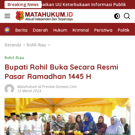
Langsung
ilai Abaikan UU Keterbukaan Informasi Publik
Breaking News
Sinergi So
ke
konten
Home
Berita
Daerah
Hukum
Kriminal
Peristiwa
Politik
Beranda
Rohil-Riau
Rohil-Riau
Bupati Rohil Buka Secara Resmi
Pasar Ramadhan 1445 H
Matahukum-Id.preview-Domain.com
12 Maret 2024