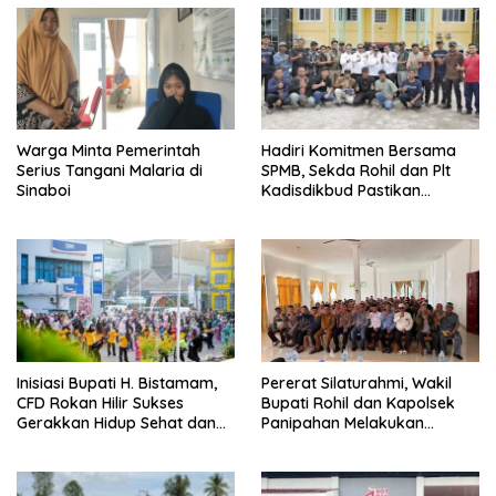
Warga Minta Pemerintah
Hadiri Komitmen Bersama
Serius Tangani Malaria di
SPMB, Sekda Rohil dan Plt
Sinaboi
Kadisdikbud Pastikan
Penerimaan Siswa Tanpa
Diskriminasi
Inisiasi Bupati H. Bistamam,
Pererat Silaturahmi, Wakil
CFD Rokan Hilir Sukses
Bupati Rohil dan Kapolsek
Gerakkan Hidup Sehat dan
Panipahan Melakukan
Ekonomi Warga
Ramah Tamah Bersama
Para Guru Madrasah di
Palika