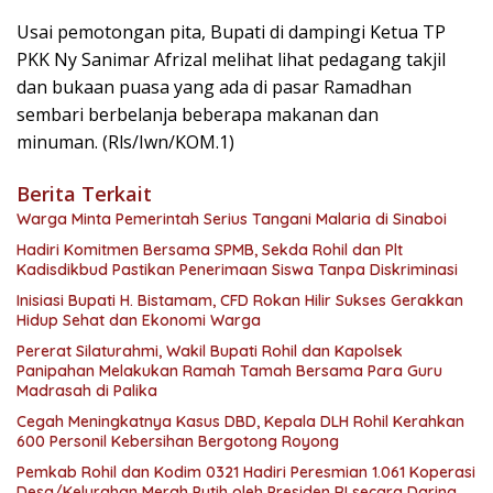
Usai pemotongan pita, Bupati di dampingi Ketua TP
PKK Ny Sanimar Afrizal melihat lihat pedagang takjil
dan bukaan puasa yang ada di pasar Ramadhan
sembari berbelanja beberapa makanan dan
minuman. (Rls/Iwn/KOM.1)
Berita Terkait
Warga Minta Pemerintah Serius Tangani Malaria di Sinaboi
Hadiri Komitmen Bersama SPMB, Sekda Rohil dan Plt
Kadisdikbud Pastikan Penerimaan Siswa Tanpa Diskriminasi
Inisiasi Bupati H. Bistamam, CFD Rokan Hilir Sukses Gerakkan
Hidup Sehat dan Ekonomi Warga
Pererat Silaturahmi, Wakil Bupati Rohil dan Kapolsek
Panipahan Melakukan Ramah Tamah Bersama Para Guru
Madrasah di Palika
Cegah Meningkatnya Kasus DBD, Kepala DLH Rohil Kerahkan
600 Personil Kebersihan Bergotong Royong
Pemkab Rohil dan Kodim 0321 Hadiri Peresmian 1.061 Koperasi
Desa/Kelurahan Merah Putih oleh Presiden RI secara Daring