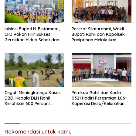
Inisiasi Bupati H. Bistamam,
Pererat Silaturahmi, Wakil
CFD Rokan Hilir Sukses
Bupati Rohil dan Kapolsek
Gerakkan Hidup Sehat dan
Panipahan Melakukan
Ekonomi Warga
Ramah Tamah Bersama
Para Guru Madrasah di
Palika
Cegah Meningkatnya Kasus
Pemkab Rohil dan Kodim
DBD, Kepala DLH Rohil
0321 Hadiri Peresmian 1.061
Kerahkan 600 Personil
Koperasi Desa/Kelurahan
Kebersihan Bergotong
Merah Putih oleh Presiden RI
Royong
secara Daring
Rekomendasi untuk kamu