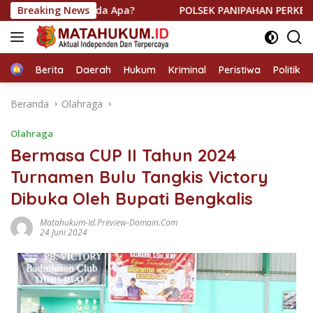
Langsung
 Pinggir Ada Apa?
Breaking News
POLSEK PANIPAHAN PERKETAT KRYD M
ke
konten
Home
Berita
Daerah
Hukum
Kriminal
Peristiwa
Politik
Beranda
Olahraga
Olahraga
Bermasa CUP II Tahun 2024
Turnamen Bulu Tangkis Victory
Dibuka Oleh Bupati Bengkalis
Matahukum-Id.preview-Domain.com
24 Juni 2024