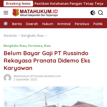
Langsung
ek Kandis Pastikan Ketahanan Pangan Tetap Terjaga
Breaking News
ke
konten
Home
Berita
Daerah
Hukum
Kriminal
Peristiwa
Politik
Beranda
Bengkalis-Riau
Bengkalis-Riau
,
Peristiwa
,
Riau
Belum Bayar Gaji PT Russindo
Rekayasa Pranata Didemo Eks
Karyawan
Matahukum-Id.preview-Domain.com
2 September 2025