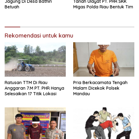
Jagung Di Desa Bathin
Tanah Ulayat PT. PHR SKK
Betuah
Migas Polda Riau Bentuk Tim
Rekomendasi untuk kamu
Ratusan TTM Di Riau
Pria Berkacamata Tengah
Anggaran 7.M PT. PHR Hanya
Malam Dicekok Polsek
Selesaikan 17 Titik Lokasi
Mandau