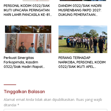
PERSONIL KODIM 0322/SIAK
DANDIM 0322/SIAK HADIRI
IKUTI UPACARA PERINGATAN
MUSRENBANG RKPD 2027:
HARI LAHIR PANCASILA KE-81
DUKUNG PEMERATAAN
TAHUN 2026
PEMBANGUNAN DAN
PENGUATAN SDM UNGGUL
SIAK
Perkuat Sinergitas
PERANG TERHADAP
Forkopimda, Kasdim
NARKOBA, PERSONEL KODIM
0322/Siak Hadiri Rapat
0322/SIAK IKUTI APEL
Paripurna DPRD Kabupaten
SATGAS NARKOBA
Siak
Tinggalkan Balasan
Alamat email Anda tidak akan dipublikasikan.
Ruas yang wajib
ditandai
*