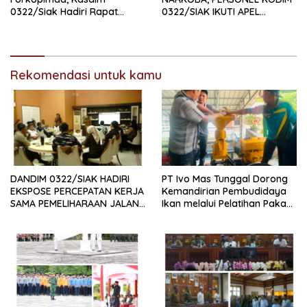
0322/Siak Hadiri Rapat
0322/SIAK IKUTI APEL
Paripurna DPRD Kabupaten
SATGAS NARKOBA
Siak
Rekomendasi untuk kamu
DANDIM 0322/SIAK HADIRI
PT Ivo Mas Tunggal Dorong
EKSPOSE PERCEPATAN KERJA
Kemandirian Pembudidaya
SAMA PEMELIHARAAN JALAN
Ikan melalui Pelatihan Pakan
DAERAH, DUKUNG SINERGI
Alternatif dan Produk Olahan
PEMBANGUNAN
INFRASTRUKTUR