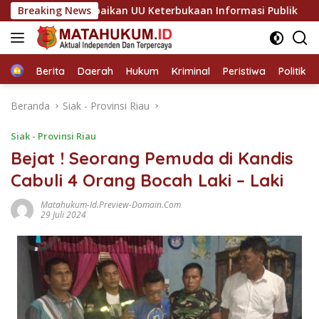
Langsung
lai Abaikan UU Keterbukaan Informasi Publik
Breaking News
Sinergi So
ke
konten
Home
Berita
Daerah
Hukum
Kriminal
Peristiwa
Politik
Beranda
Siak - Provinsi Riau
Siak - Provinsi Riau
Bejat ! Seorang Pemuda di Kandis
Cabuli 4 Orang Bocah Laki – Laki
Matahukum-Id.preview-Domain.com
29 Juli 2024