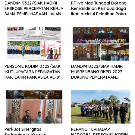
DANDIM 0322/SIAK HADIRI
PT Ivo Mas Tunggal Dorong
EKSPOSE PERCEPATAN KERJA
Kemandirian Pembudidaya
SAMA PEMELIHARAAN JALAN
Ikan melalui Pelatihan Pakan
DAERAH, DUKUNG SINERGI
Alternatif dan Produk Olahan
PEMBANGUNAN
INFRASTRUKTUR
PERSONIL KODIM 0322/SIAK
DANDIM 0322/SIAK HADIRI
IKUTI UPACARA PERINGATAN
MUSRENBANG RKPD 2027:
HARI LAHIR PANCASILA KE-81
DUKUNG PEMERATAAN
TAHUN 2026
PEMBANGUNAN DAN
PENGUATAN SDM UNGGUL
SIAK
Perkuat Sinergitas
PERANG TERHADAP
Forkopimda, Kasdim
NARKOBA, PERSONEL KODIM