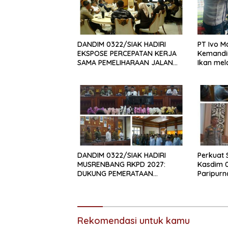
DANDIM 0322/SIAK HADIRI
PT Ivo M
EKSPOSE PERCEPATAN KERJA
Kemandi
SAMA PEMELIHARAAN JALAN
Ikan mel
DAERAH, DUKUNG SINERGI
Alternat
PEMBANGUNAN
INFRASTRUKTUR
Perkuat 
DANDIM 0322/SIAK HADIRI
Kasdim 0
MUSRENBANG RKPD 2027:
Paripur
DUKUNG PEMERATAAN
Siak
PEMBANGUNAN DAN
PENGUATAN SDM UNGGUL SIAK
Rekomendasi untuk kamu