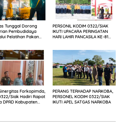
PERSONIL KODIM 0322/SIAK
as Tunggal Dorong
IKUTI UPACARA PERINGATAN
rian Pembudidaya
HARI LAHIR PANCASILA KE-81
alui Pelatihan Pakan
TAHUN 2026
if dan Produk Olahan
Sinergitas Forkopimda,
PERANG TERHADAP NARKOBA,
322/Siak Hadiri Rapat
PERSONEL KODIM 0322/SIAK
na DPRD Kabupaten
IKUTI APEL SATGAS NARKOBA