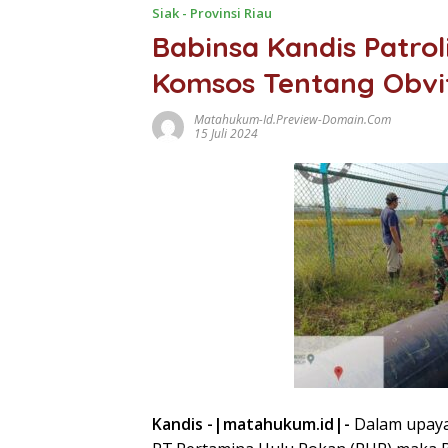
Siak - Provinsi Riau
Babinsa Kandis Patro
Komsos Tentang Obvi
Matahukum-Id.preview-Domain.com
15 Juli 2024
Kandis -|matahukum.id|-
Dalam upaya