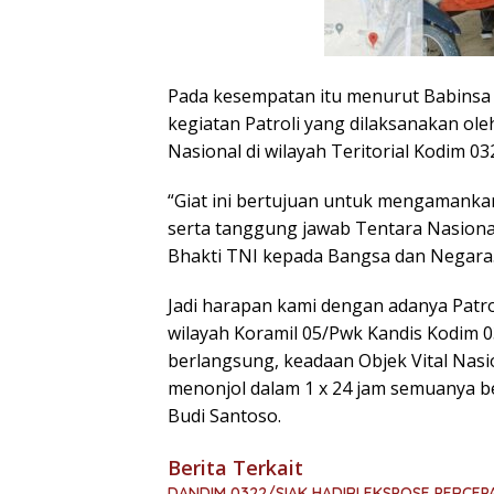
Pada kesempatan itu menurut Babinsa 
kegiatan Patroli yang dilaksanakan ol
Nasional di wilayah Teritorial Kodim 03
“Giat ini bertujuan untuk mengamanka
serta tanggung jawab Tentara Nasiona
Bhakti TNI kepada Bangsa dan Negara
Jadi harapan kami dengan adanya Patrol
wilayah Koramil 05/Pwk Kandis Kodim 03
berlangsung, keadaan Objek Vital Nasi
menonjol dalam 1 x 24 jam semuanya be
Budi Santoso.
Berita Terkait
DANDIM 0322/SIAK HADIRI EKSPOSE PERCE