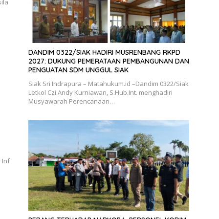
ila
DANDIM 0322/SIAK HADIRI MUSRENBANG RKPD
2027: DUKUNG PEMERATAAN PEMBANGUNAN DAN
PENGUATAN SDM UNGGUL SIAK
Siak Sri Indrapura – Matahukum.id –Dandim 0322/Siak
Letkol Czi Andy Kurniawan, S.Hub.Int. menghadiri
Musyawarah Perencanaan…
 Inf