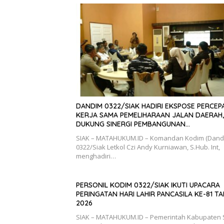
DANDIM 0322/SIAK HADIRI EKSPOSE PERCEP
KERJA SAMA PEMELIHARAAN JALAN DAERAH,
DUKUNG SINERGI PEMBANGUNAN
INFRASTRUKTUR
SIAK – MATAHUKUM.ID – Komandan Kodim (Dand
0322/Siak Letkol Czi Andy Kurniawan, S.Hub. Int,
menghadiri…
PERSONIL KODIM 0322/SIAK IKUTI UPACARA
PERINGATAN HARI LAHIR PANCASILA KE-81 T
2026
SIAK – MATAHUKUM.ID – Pemerintah Kabupaten 