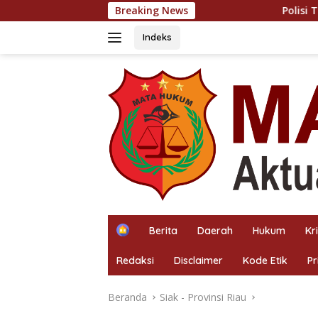
Langsung
Breaking News
Polisi Turun ke Tengah Keb
ke
konten
Indeks
H
Berita
Daerah
Hukum
Kr
o
m
Redaksi
Disclaimer
Kode Etik
Pr
e
Beranda
Siak - Provinsi Riau