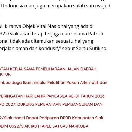
l Indonesia dan juga merupakan salah satu wujud
.
i kiranya Objek Vital Nasional yang ada di
22/Siak akan tetap terjaga dan selama Patroli
onal tidak ada ditemukan sesuatu hal yang
rjalan aman dan kondusif,” sebut Sertu Sutikno.
PATAN KERJA SAMA PEMELIHARAAN JALAN DAERAH,
UKTUR
budidaya Ikan melalui Pelatihan Pakan Alternatif dan
PERINGATAN HARI LAHIR PANCASILA KE-81 TAHUN 2026
KPD 2027: DUKUNG PEMERATAAN PEMBANGUNAN DAN
2/Siak Hadiri Rapat Paripurna DPRD Kabupaten Siak
IM 0322/SIAK IKUTI APEL SATGAS NARKOBA