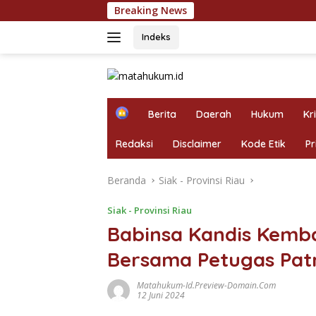
Langsung
Breaking News
Berantas Narkoba T
ke
konten
Indeks
H
Berita
Daerah
Hukum
Kr
o
m
Redaksi
Disclaimer
Kode Etik
Pr
e
Beranda
Siak - Provinsi Riau
Siak - Provinsi Riau
Babinsa Kandis Kemba
Bersama Petugas Patr
Matahukum-Id.preview-Domain.com
12 Juni 2024