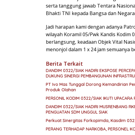
serta tanggung jawab Tentara Nasiona
Bhakti TNI kepada Bangsa dan Negara
Jadi harapan kami dengan adanya Patrol
wilayah Koramil 05/Pwk Kandis Kodim 03
berlangsung, keadaan Objek Vital Nasi
menonjol dalam 1 x 24 jam semuanya be
Berita Terkait
DANDIM 0322/SIAK HADIRI EKSPOSE PERCE
DUKUNG SINERGI PEMBANGUNAN INFRASTR
PT Ivo Mas Tunggal Dorong Kemandirian Pem
Produk Olahan
PERSONIL KODIM 0322/SIAK IKUTI UPACARA 
DANDIM 0322/SIAK HADIRI MUSRENBANG R
PENGUATAN SDM UNGGUL SIAK
Perkuat Sinergitas Forkopimda, Kasdim 032
PERANG TERHADAP NARKOBA, PERSONEL KOD