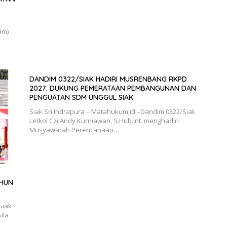
im)
DANDIM 0322/SIAK HADIRI MUSRENBANG RKPD
2027: DUKUNG PEMERATAAN PEMBANGUNAN DAN
PENGUATAN SDM UNGGUL SIAK
Siak Sri Indrapura – Matahukum.id –Dandim 0322/Siak
Letkol Czi Andy Kurniawan, S.Hub.Int. menghadiri
Musyawarah Perencanaan…
AHUN
Siak
ila