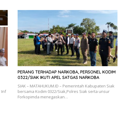
PERANG TERHADAP NARKOBA, PERSONEL KODIM
0322/SIAK IKUTI APEL SATGAS NARKOBA
SIAK – MATAHUKUM.ID – Pemerintah Kabupaten Siak
 Inf
bersama Kodim 0322/Siak,Polres Siak serta unsur
Forkopimda menegaskan…