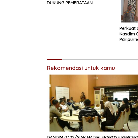
DUKUNG PEMERATAAN
PEMBANGUNAN DAN
PENGUATAN SDM UNGGUL SIAK
Perkuat 
Kasdim 0
Paripur
Siak
Rekomendasi untuk kamu
DANDIM 0322/SIAK HADIRI EKSPOSE PERCEP