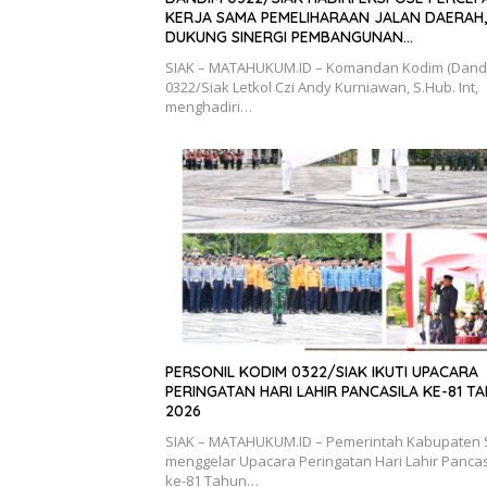
KERJA SAMA PEMELIHARAAN JALAN DAERAH,
DUKUNG SINERGI PEMBANGUNAN
INFRASTRUKTUR
SIAK – MATAHUKUM.ID – Komandan Kodim (Dand
0322/Siak Letkol Czi Andy Kurniawan, S.Hub. Int,
menghadiri…
PERSONIL KODIM 0322/SIAK IKUTI UPACARA
PERINGATAN HARI LAHIR PANCASILA KE-81 T
2026
SIAK – MATAHUKUM.ID – Pemerintah Kabupaten 
menggelar Upacara Peringatan Hari Lahir Pancas
ke-81 Tahun…