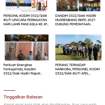
PERSONIL KODIM 0322/SIAK
DANDIM 0322/SIAK HADIRI
IKUTI UPACARA PERINGATAN
MUSRENBANG RKPD 2027:
HARI LAHIR PANCASILA KE-81
DUKUNG PEMERATAAN
TAHUN 2026
PEMBANGUNAN DAN
PENGUATAN SDM UNGGUL
SIAK
Perkuat Sinergitas
PERANG TERHADAP
Forkopimda, Kasdim
NARKOBA, PERSONEL KODIM
0322/Siak Hadiri Rapat
0322/SIAK IKUTI APEL
Paripurna DPRD Kabupaten
SATGAS NARKOBA
Siak
Tinggalkan Balasan
Alamat email Anda tidak akan dipublikasikan.
Ruas yang wajib