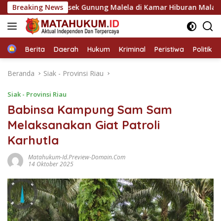
Langsung
ebek Polsek Gunung Malela di Kamar Hiburan Malam Bersama G
Breaking News
ke
konten
Home
Berita
Daerah
Hukum
Kriminal
Peristiwa
Politik
Beranda
Siak - Provinsi Riau
Siak - Provinsi Riau
Babinsa Kampung Sam Sam
Melaksanakan Giat Patroli
Karhutla
Matahukum-Id.preview-Domain.com
14 Oktober 2025