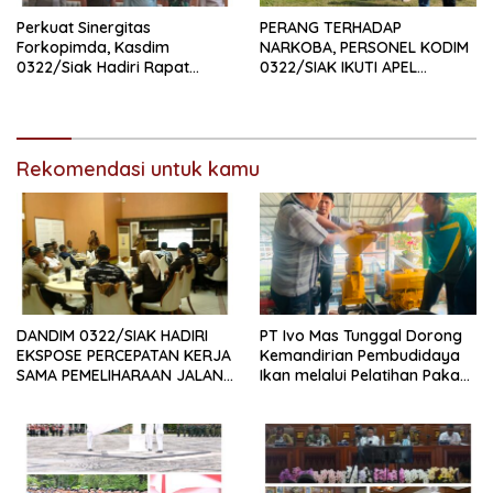
Perkuat Sinergitas
PERANG TERHADAP
Forkopimda, Kasdim
NARKOBA, PERSONEL KODIM
0322/Siak Hadiri Rapat
0322/SIAK IKUTI APEL
Paripurna DPRD Kabupaten
SATGAS NARKOBA
Siak
Rekomendasi untuk kamu
DANDIM 0322/SIAK HADIRI
PT Ivo Mas Tunggal Dorong
EKSPOSE PERCEPATAN KERJA
Kemandirian Pembudidaya
SAMA PEMELIHARAAN JALAN
Ikan melalui Pelatihan Pakan
DAERAH, DUKUNG SINERGI
Alternatif dan Produk Olahan
PEMBANGUNAN
INFRASTRUKTUR