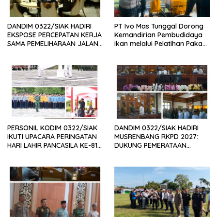
DANDIM 0322/SIAK HADIRI
PT Ivo Mas Tunggal Dorong
EKSPOSE PERCEPATAN KERJA
Kemandirian Pembudidaya
SAMA PEMELIHARAAN JALAN
Ikan melalui Pelatihan Pakan
DAERAH, DUKUNG SINERGI
Alternatif dan Produk Olahan
PEMBANGUNAN
INFRASTRUKTUR
PERSONIL KODIM 0322/SIAK
DANDIM 0322/SIAK HADIRI
IKUTI UPACARA PERINGATAN
MUSRENBANG RKPD 2027:
HARI LAHIR PANCASILA KE-81
DUKUNG PEMERATAAN
TAHUN 2026
PEMBANGUNAN DAN
PENGUATAN SDM UNGGUL
SIAK