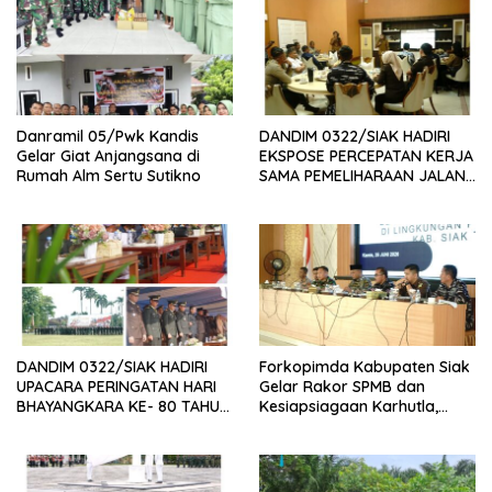
Danramil 05/Pwk Kandis
DANDIM 0322/SIAK HADIRI
Gelar Giat Anjangsana di
EKSPOSE PERCEPATAN KERJA
Rumah Alm Sertu Sutikno
SAMA PEMELIHARAAN JALAN
DAERAH, DUKUNG SINERGI
PEMBANGUNAN
INFRASTRUKTUR
DANDIM 0322/SIAK HADIRI
Forkopimda Kabupaten Siak
UPACARA PERINGATAN HARI
Gelar Rakor SPMB dan
BHAYANGKARA KE- 80 TAHUN
Kesiapsiagaan Karhutla,
2026
Dandim 0322/Siak Tekankan
Deteksi Dini dan Kolaborasi