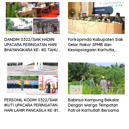
INFRASTRUKTUR
DANDIM 0322/SIAK HADIRI
Forkopimda Kabupaten Siak
UPACARA PERINGATAN HARI
Gelar Rakor SPMB dan
BHAYANGKARA KE- 80 TAHUN
Kesiapsiagaan Karhutla,
2026
Dandim 0322/Siak Tekankan
Deteksi Dini dan Kolaborasi
PERSONIL KODIM 0322/SIAK
Babinsa Kampung Bekalar
IKUTI UPACARA PERINGATAN
Dengan Warga Tempatan
HARI LAHIR PANCASILA KE-81
Patroli Karhutlah Bersama
TAHUN 2026