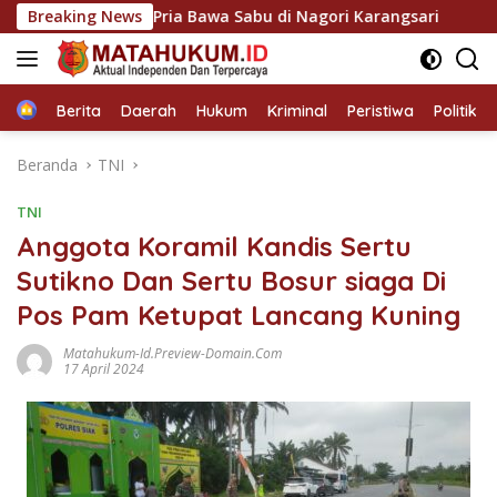
Langsung
 Amankan Pria Bawa Sabu di Nagori Karangsari
Breaking News
Polres
ke
konten
Home
Berita
Daerah
Hukum
Kriminal
Peristiwa
Politik
Beranda
TNI
TNI
Anggota Koramil Kandis Sertu
Sutikno Dan Sertu Bosur siaga Di
Pos Pam Ketupat Lancang Kuning
Matahukum-Id.preview-Domain.com
17 April 2024