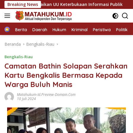
Langsung
nilai Abaikan UU Keterbukaan Informasi Publik
Breaking News
Sinergi 
ke
konten
Home
Berita
Daerah
Hukum
Kriminal
Peristiwa
Politik
Beranda
Bengkalis-Riau
Bengkalis-Riau
Camatan Bathin Solapan Serahkan
Kartu Bengkalis Bermasa Kepada
Warga Buluh Manis
Matahukum-Id.preview-Domain.com
10 Juli 2024