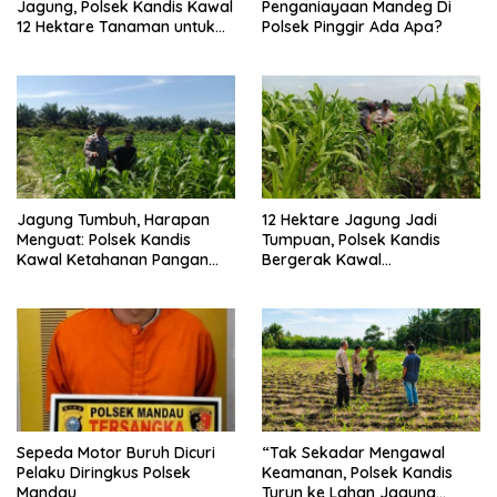
Jagung, Polsek Kandis Kawal
Penganiayaan Mandeg Di
12 Hektare Tanaman untuk
Polsek Pinggir Ada Apa?
Dukung Swasembada
Pangan
Jagung Tumbuh, Harapan
12 Hektare Jagung Jadi
Menguat: Polsek Kandis
Tumpuan, Polsek Kandis
Kawal Ketahanan Pangan
Bergerak Kawal
dari Jambai Makmur
Swasembada Pangan
Sepeda Motor Buruh Dicuri
“Tak Sekadar Mengawal
Pelaku Diringkus Polsek
Keamanan, Polsek Kandis
Mandau
Turun ke Lahan Jagung