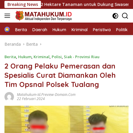
Langsung
dis Kawal 12 Hektare Tanaman untuk Dukung Swasembada Panga
Breaking News
ke
konten
Home
Berita
Daerah
Hukum
Kriminal
Peristiwa
Politik
Beranda
Berita
Berita
,
Hukum
,
Kriminal
,
Polisi
,
Siak - Provinsi Riau
2 Orang Pelaku Pemerasan dan
Spesialis Curat Diamankan Oleh
Tim Opsnal Polsek Tualang
Matahukum-Id.preview-Domain.com
22 Februari 2024