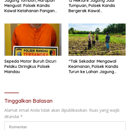
Jagung Tumbuh, Harapan
12 Hektare Jagung Jadi
Menguat: Polsek Kandis
Tumpuan, Polsek Kandis
Kawal Ketahanan Pangan
Bergerak Kawal
dari Jambai Makmur
Swasembada Pangan
Sepeda Motor Buruh Dicuri
“Tak Sekadar Mengawal
Pelaku Diringkus Polsek
Keamanan, Polsek Kandis
Mandau
Turun ke Lahan Jagung
Kawal Ketahanan Pangan
Tinggalkan Balasan
Alamat email Anda tidak akan dipublikasikan.
Ruas yang wajib
ditandai
*